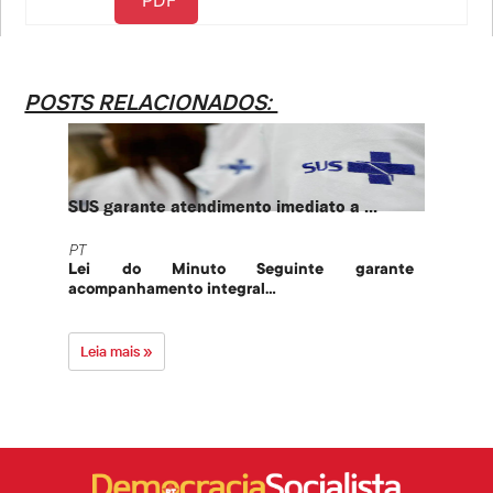
POSTS RELACIONADOS:
SUS garante atendimento imediato a ...
PT te
PT
PT
Lei do Minuto Seguinte garante
Part
acompanhamento integral...
govern
Leia mais »
Leia 