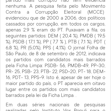
partido mais corrupto não tem evidencia
nenhuma. A pesquisa feita pelo Movimento
Contra a Corrupção Eleitoral (MCCE)
evidenciou que de 2000 a 2006, dos políticos
cassados por corrupção, em todos os cargos,
apenas 2,9 % eram do PT. Puxavam a fila, os
seguintes partidos: DEM ( 20,4 %), PMDB ( 19,5
%), PSDB ( 17,1 %), PP ( 7,7 % ), PTB ( 7,1 %), PDT (
6,8 %), PR (5,0%), PPS ( 4,1%). O jornal Folha de
São Paulo, de 8 de setembro de 2012, indicava
os partidos com candidatos mais barrados
pela Ficha Limpa: PSDB- 56, PMDB-49, PP-30,
PR- 25, PSB- 23, PTB- 22, PSD-20, PT- 18, DEM-
16, PDT- 13, PPS-9. Isto é, apesar de ser hoje o
maior partido do país, o PT aparecia em oitavo
lugar entre os partidos com mais candidatos
barrados pela lei da Ficha Limpa. .
Em duas séries nacionais de pesquisas