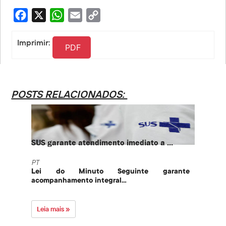
Facebook
X
WhatsApp
Email
Copy
Link
Imprimir:
PDF
POSTS RELACIONADOS:
SUS garante atendimento imediato a ...
PT te
PT
PT
Lei do Minuto Seguinte garante
Part
acompanhamento integral...
govern
Leia mais »
Leia 