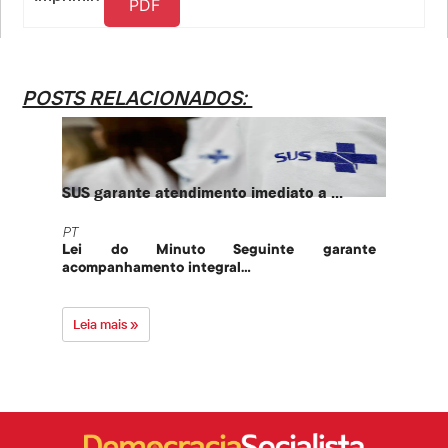
PDF
POSTS RELACIONADOS:
SUS garante atendimento imediato a ...
PT te
PT
PT
Lei do Minuto Seguinte garante
Part
acompanhamento integral...
govern
Leia mais »
Leia 