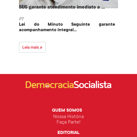
SUS garante atendimento imediato a ...
PT te
PT
PT
Lei do Minuto Seguinte garante
Part
acompanhamento integral...
govern
Leia mais »
Leia 
QUEM SOMOS
Nossa História
Faça Parte!
EDITORIAL