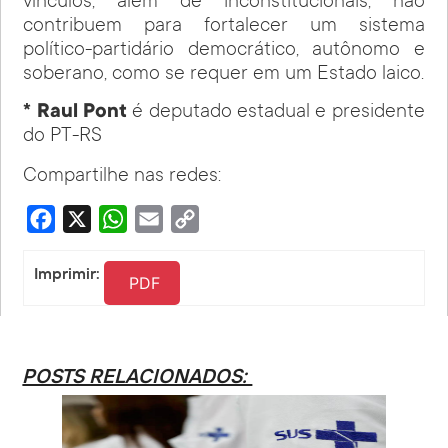
vínculos, além de inconstitucionais, não
contribuem para fortalecer um sistema
político-partidário democrático, autônomo e
soberano, como se requer em um Estado laico.
* Raul Pont
é deputado estadual e presidente
do PT-RS
Compartilhe nas redes:
Facebook
X
WhatsApp
Email
Copy
Link
Imprimir:
PDF
POSTS RELACIONADOS: