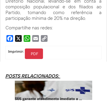
Diretório Nacional, levando-se em conta a
composição populacional e dos filiados ao
Partido, tomando como referência a
participação mínima de 20% na direção.
Compartilhe nas redes:
Facebook
X
WhatsApp
Email
Copy
Link
Imprimir:
PDF
POSTS RELACIONADOS:
SUS garante atendimento imediato a ...
PT te