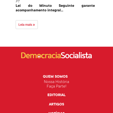
PT
PT
Lei do Minuto Seguinte garante
Part
acompanhamento integral...
govern
Leia mais »
Leia 
QUEM SOMOS
Nossa História
Faça Parte!
EDITORIAL
ARTIGOS