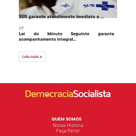
SUS garante atendimento imediato a ...
PT te
PT
PT
Lei do Minuto Seguinte garante
Part
acompanhamento integral...
govern
Leia mais »
Leia 
QUEM SOMOS
Nossa História
Faça Parte!