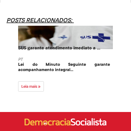
POSTS RELACIONADOS:
SUS garante atendimento imediato a ...
PT te
PT
PT
Lei do Minuto Seguinte garante
Part
acompanhamento integral...
govern
Leia mais »
Leia 