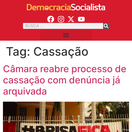
Tag:
Cassação
Câmara reabre processo de
cassação com denúncia já
arquivada