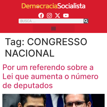
Tag:
CONGRESSO
NACIONAL
Por um referendo sobre a
Lei que aumenta o número
de deputados