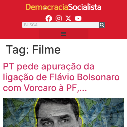
Tag:
Filme
PT pede apuração da
ligação de Flávio Bolsonaro
com Vorcaro à PF,...