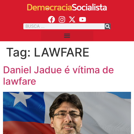
Tag:
LAWFARE
Daniel Jadue é vítima de
lawfare