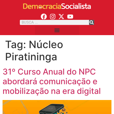
Tag:
Núcleo
Piratininga
31º Curso Anual do NPC
abordará comunicação e
mobilização na era digital