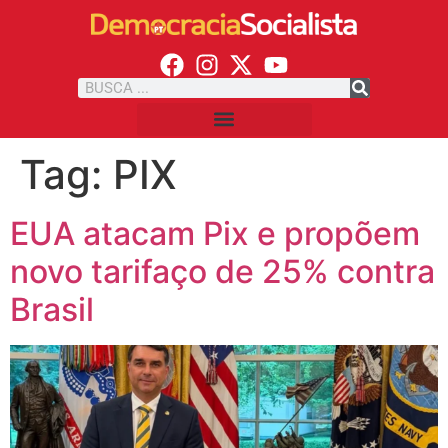
Tag:
PIX
EUA atacam Pix e propõem
novo tarifaço de 25% contra
Brasil