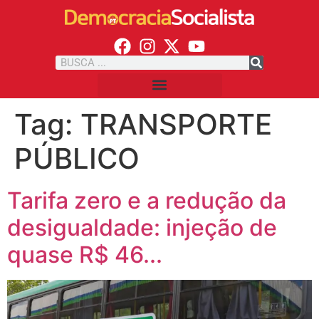
Tag:
TRANSPORTE
PÚBLICO
Tarifa zero e a redução da
desigualdade: injeção de
quase R$ 46...