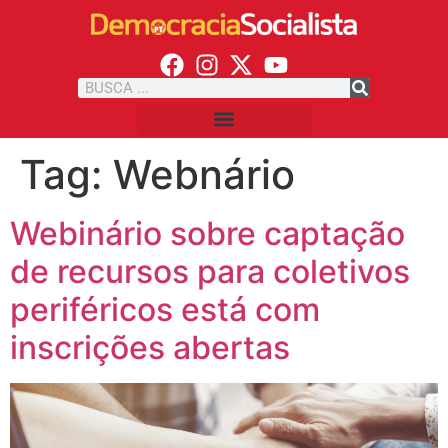
Tag:
Webnário
Webinário sobre captação
de recursos para coletivos
periféricos está com
inscrições abertas