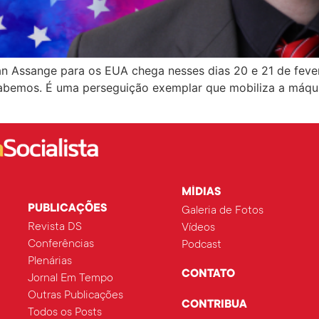
ian Assange para os EUA chega nesses dias 20 e 21 de fevere
 sabemos. É uma perseguição exemplar que mobiliza a máqui
MÍDIAS
PUBLICAÇÕES
Galeria de Fotos
Revista DS
Vídeos
Conferências
Podcast
Plenárias
CONTATO
Jornal Em Tempo
Outras Publicações
CONTRIBUA
Todos os Posts