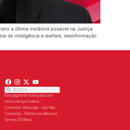
iro a última instância possível na Justiça
na de inteligência e lawfare, desinformação
Esta página foi licenciada com
uma Licença Creative
Commons.
Atribuição – Uso Não
Comercial – Partilha
nos Mesmos
Termos 3.0 Brasil