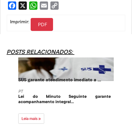
Facebook
X
WhatsApp
Email
Copy
Link
Imprimir:
PDF
POSTS RELACIONADOS:
SUS garante atendimento imediato a ...
PT te
PT
PT
Lei do Minuto Seguinte garante
Part
acompanhamento integral...
govern
Leia mais »
Leia 