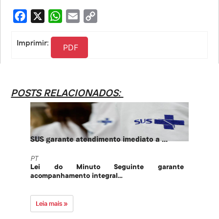
Facebook
X
WhatsApp
Email
Copy
Link
Imprimir:
PDF
POSTS RELACIONADOS:
SUS garante atendimento imediato a ...
PT te
PT
PT
Lei do Minuto Seguinte garante
Part
acompanhamento integral...
govern
Leia mais »
Leia 