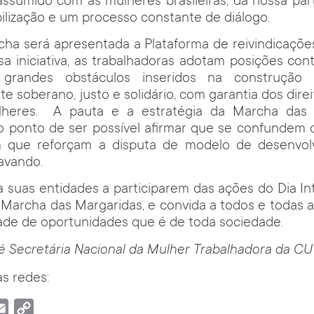
ssumido com as mulheres brasileiras, da nossa part
bilização e um processo constante de diálogo.
cha será apresentada a Plataforma de reivindicaçõe
sa iniciativa, as trabalhadoras adotam posições co
 grandes obstáculos inseridos na construção
e soberano, justo e solidário, com garantia dos direi
lheres. A pauta e a estratégia da Marcha das 
 ponto de ser possível afirmar que se confundem
 que reforçam a disputa de modelo de desenvol
avando.
suas entidades a participarem das ações do Dia In
 Marcha das Margaridas, e convida a todos e todas 
dade de oportunidades que é de toda sociedade.
 é Secretária Nacional da Mulher Trabalhadora da CU
s redes:
tsApp
Email
Copy