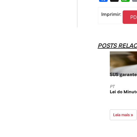
Imprimir:
PD
POSTS RELA
SUS garante 
PT
Lei do Minut
Leia mais »