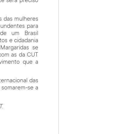
e será preciso
s das mulheres
ntundentes para
 de um Brasil
tos e cidadania
Margaridas se
 com as da CUT
vimento que a
ternacional das
a somarem-se a
T.