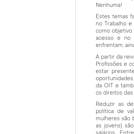
Nenhuma!
Estes temas f
no Trabalho e
como objetivo 
acesso e no 
enfrentam, ai
A partir da re
Profissões e 
estar present
oportunidades.
da OIT e tamb
os direitos da
Reduzir as d
política de v
mulheres são b
as jovens) sã
salários. En