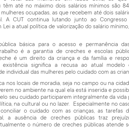
 têm até no máximo dois salários mínimos são 84,
s mulheres ocupadas, as que recebem até dois salár
al. A CUT continua lutando junto ao Congresso 
Lei a atual política de valorização do salário mínimo
 pública básica para o acesso e permanência da
rabalho é a garantia de creches e escolas públ
reche é um direito da criança e da família e respo
existência significa a recusa ao atual modelo
de individual das mulheres pelo cuidado com as crian
ca nos locais de moradia, seja no campo ou na cidade,
verem no ambiente na qual ela está inserida e possibi
elo seu cuidado participarem integralmente da vida p
olítica, na cultural ou no lazer. Especialmente no ca
conciliar o cuidado com as crianças, as tarefas 
al, a ausência de creches públicas traz prejuí
. Atualmente o número de creches públicas atende 