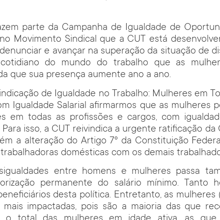
azem parte da Campanha de Igualdade de Oportuni
 no Movimento Sindical que a CUT está desenvolv
denunciar e avançar na superação da situação de d
cotidiano do mundo do trabalho que as mulher
nda que sua presença aumente ano a ano.
ivindicação de Igualdade no Trabalho: Mulheres em T
com Igualdade Salarial afirmarmos que as mulheres
es em todas as profissões e cargos, com igualdade
 Para isso, a CUT reivindica a urgente ratificação d
ém a alteração do Artigo 7º da Constituição Federa
s trabalhadoras domésticas com os demais trabalhado
esigualdades entre homens e mulheres passa t
alorização permanente do salário mínimo. Tanto
eneficiários desta política. Entretanto, as mulheres
o mais impactadas, pois são a maioria das que re
tre o total das mulheres em idade ativa, as qu