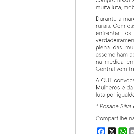
compromisso a
muita luta, mo
Durante a mar
rurais. Com es
enfrentar os
verdadeirament
plena das mu
assemelham ao
na medida em
Central vem tr
A CUT convoca 
Mulheres e da
luta por igual
* Rosane Silva
Compartilhe na
Facebook
X
Wha