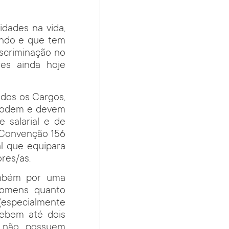
dades na vida,
endo e que tem
iscriminação no
es ainda hoje
odos os Cargos,
 podem e devem
 salarial e de
a Convenção 156
l que equipara
res/as.
ambém por uma
 homens quanto
 (especialmente
cebem até dois
e não possuem