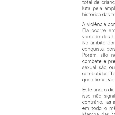
total de crian
luta pela amp
histórica das t
A violência c
Ela ocorre em
vontade dos h
No âmbito dom
conquista, po
Porém, são ne
combate e prev
sexual são ou
combatidas. T
que afirma: Vi
Este ano, o di
isso não sign
contrário, as 
em todo o mês
Marcha das M