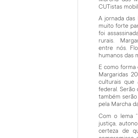
CUTistas mobil
A jornada das
muito forte pa
foi assassinad
rurais. Marga
entre nós. Fl
humanos das m
E como forma d
Margaridas 20
culturais que
federal. Serão
também serão d
pela Marcha da
Com o lema “2
justiça, auton
certeza de qu