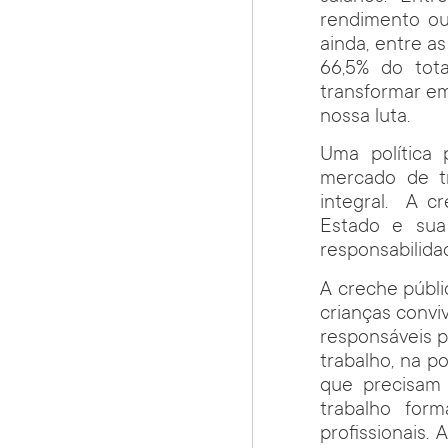
rendimento ou
ainda, entre a
66,5% do tot
transformar em 
nossa luta.
Uma política
mercado de t
integral. A c
Estado e sua 
responsabilida
A creche públi
crianças convi
responsáveis p
trabalho, na p
que precisam 
trabalho form
profissionais