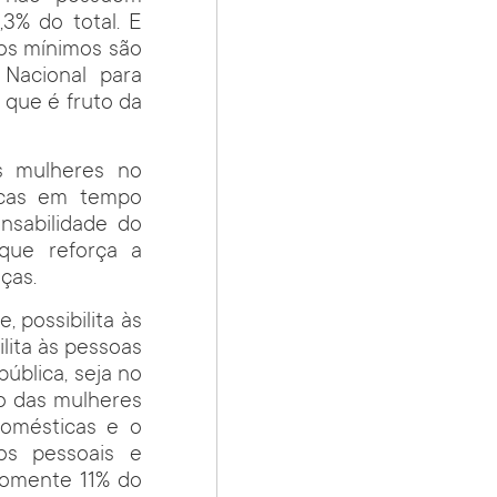
3% do total. E
ios mínimos são
Nacional para
, que é fruto da
s mulheres no
icas em tempo
nsabilidade do
 que reforça a
ças.
 possibilita às
lita às pessoas
ública, seja no
so das mulheres
domésticas e o
zos pessoais e
somente 11% do