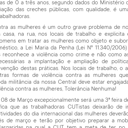
ças de 0 a três anos, segundo dados do Ministério
liação das creches públicas, com qualidade, é uma
rabalhadoras.
ontra as mulheres é um outro grave problema de no
 casa, na rua, nos locais de trabalho e explicita
omens em tratar as mulheres como objeto e subord
éstico, a Lei Maria da Penha (Lei Nº 11.340/2006
is reconhece a violência como crime e não como as
cessárias a implantação e ampliação de polític
enção destas práticas. Nos locais de trabalho, o 
tras formas de violência contra as mulheres qu
oda militância da nossa Central deve estar engaja
olência contra as mulheres, Tolerância Nenhuma!
a 08 de Março excepcionalmente será uma 3ª feira d
ifica que as trabalhadoras CUTistas deixarão de ir
atividades do dia internacional das mulheres deverão
 de março e terão por objetivo preparar a mobi
argaridas na qual a CUT tem a meta de ter no 