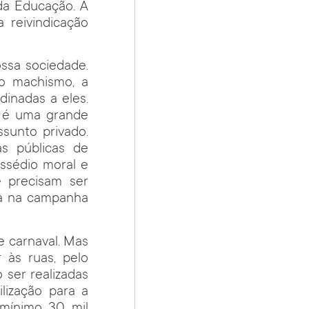
 da Educação. A
 reivindicação
ssa sociedade.
 o machismo, a
inadas a eles.
) é uma grande
sunto privado.
as públicas de
assédio moral e
e precisam ser
da na campanha
e carnaval. Mas
 às ruas, pelo
 ser realizadas
lização para a
mínimo 30 mil