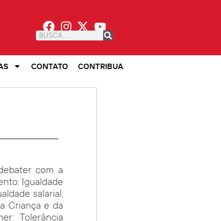
AS
CONTATO
CONTRIBUA
 debater com a
ento: Igualdade
ldade salarial;
da Criança e da
er: Tolerância