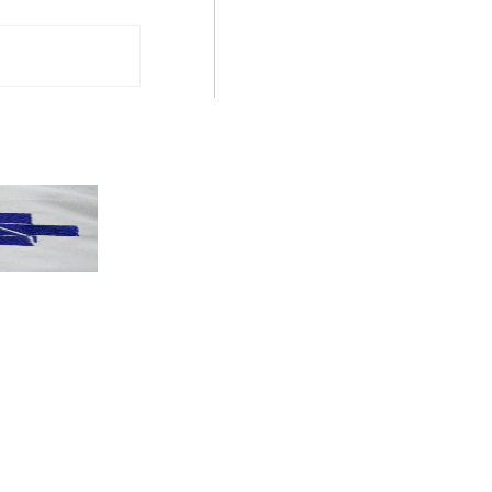
PT terá candidatos a governo estadu...
PT
Partido oficializa 12 candidaturas a governador e..
Leia mais »