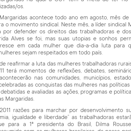
izadas/os.
 Margaridas acontece todo ano em agosto, mês de
ra o movimento sindical. Neste mês, a líder sindical 
a por defender os direitos das trabalhadoras e do
rida Alves se foi, mas suas utopias e sonhos pe
oresce em cada mulher que dia-a-dia luta para q
ulheres sejam respeitados em todo país.
e reafirmar a luta das mulheres trabalhadoras rurai
11 terá momentos de reflexões, debates, seminário
 acontecerão nas comunidades, municípios, estado
 celebradas as conquistas das mulheres nas políticas
ebatidas e avaliadas as ações, programas e política
s Margaridas.
011 razões para marchar por desenvolvimento s
omia, igualdade e liberdade” as trabalhadoras esta
e para a 1ª presidenta do Brasil, Dilma Rousse