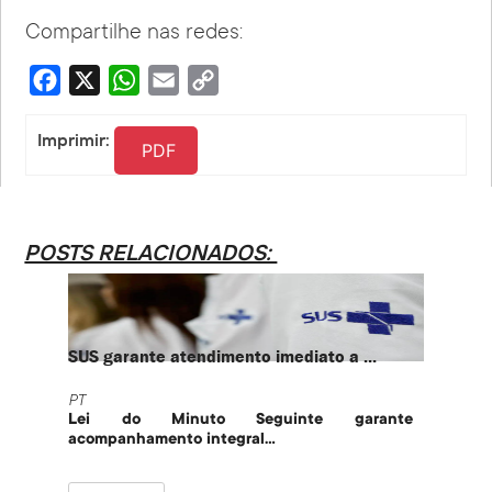
Compartilhe nas redes:
Facebook
X
WhatsApp
Email
Copy
Link
Imprimir:
PDF
POSTS RELACIONADOS:
SUS garante atendimento imediato a ...
PT te
PT
PT
Lei do Minuto Seguinte garante
Part
acompanhamento integral...
govern