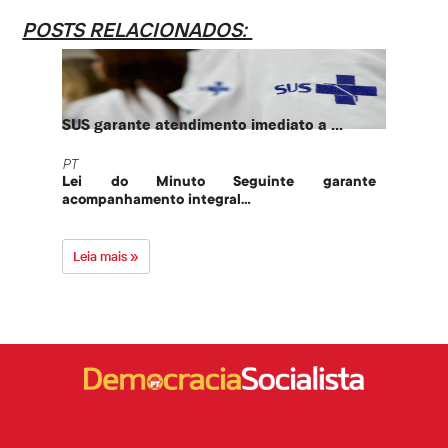
POSTS RELACIONADOS:
SUS garante atendimento imediato a ...
PT te
PT
PT
Lei do Minuto Seguinte garante
Part
acompanhamento integral...
govern
Leia mais »
Leia 