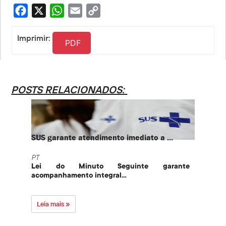
Facebook
X
WhatsApp
Email
Copy
Link
Imprimir:
PDF
POSTS RELACIONADOS:
SUS garante atendimento imediato a ...
PT te
PT
PT
Lei do Minuto Seguinte garante
Part
acompanhamento integral...
govern
Leia mais »
Leia 