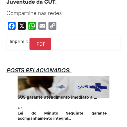
Juventude da CUT.
Compartilhe nas redes:
Facebook
X
WhatsApp
Email
Copy
Link
Imprimir:
PDF
POSTS RELACIONADOS:
SUS garante atendimento imediato a ...
PT te
PT
PT
Lei do Minuto Seguinte garante
Part
acompanhamento integral...
govern