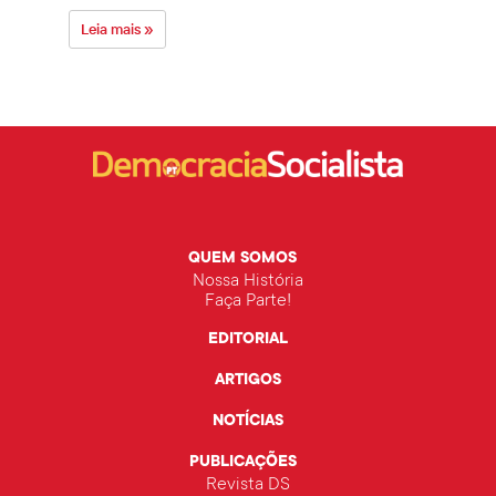
Leia mais »
Leia 
QUEM SOMOS
Nossa História
Faça Parte!
EDITORIAL
ARTIGOS
NOTÍCIAS
PUBLICAÇÕES
Revista DS