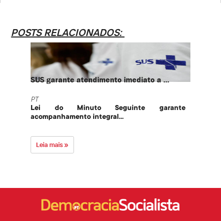
POSTS RELACIONADOS:
SUS garante atendimento imediato a ...
PT te
PT
PT
Lei do Minuto Seguinte garante
Part
acompanhamento integral...
govern
Leia mais »
Leia 