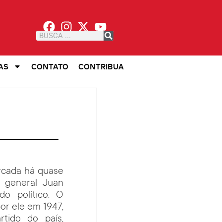
AS
CONTATO
CONTRIBUA
arcada há quase
o general Juan
o político. O
por ele em 1947,
tido do país,