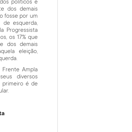
dos políticos e
nte dos demais
ão fosse por um
o de esquerda,
a Progressista
tos, os 17% que
te dos demais
uela eleição,
querda.
 Frente Ampla
seus diversos
 primeiro é de
lar.
ta