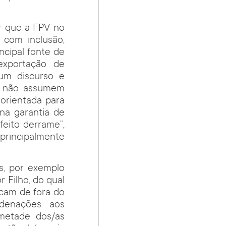
r que a FPV no
 com inclusão,
ncipal fonte de
exportação de
 um discurso e
a, não assumem
 orientada para
na garantia de
feito derrame”,
principalmente
s, por exemplo
r Filho, do qual
icam de fora do
ondenações aos
 metade dos/as