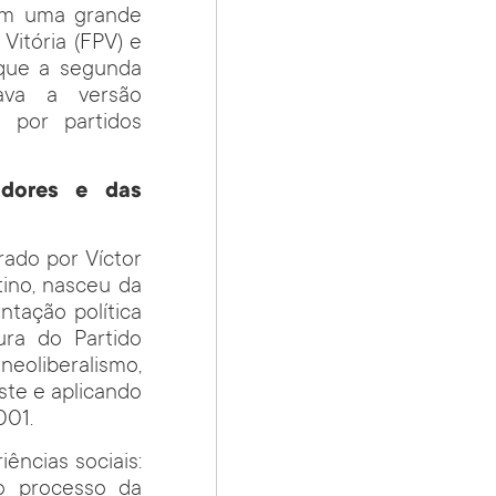
com uma grande
Vitória (FPV) e
 que a segunda
mava a versão
 por partidos
adores e das
rado por Víctor
tino, nasceu da
tação política
ura do Partido
oliberalismo,
ste e aplicando
001.
ências sociais:
do processo da