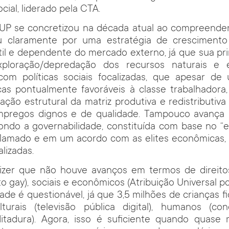
cial, liderado pela CTA.
a UP se concretizou na década atual ao compreende
 claramente por uma estratégia de crescimento
til e dependente do mercado externo, já que sua pri
ploração/depredação dos recursos naturais e 
com políticas sociais focalizadas, que apesar de
icas pontualmente favoráveis à classe trabalhador
ção estrutural da matriz produtiva e redistributiva
pregos dignos e de qualidade. Tampouco avança 
pondo a governabilidade, constituída com base no “e
nflamado e em um acordo com as elites econômicas, 
lizadas.
 dizer que não houve avanços em termos de direito
o gay), sociais e econômicos (Atribuição Universal po
dade é questionável, já que 3,5 milhões de crianças f
lturais (televisão pública digital), humanos (c
itadura). Agora, isso é suficiente quando quase