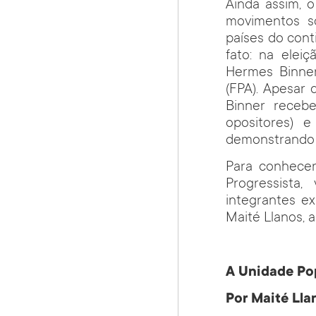
Ainda assim, o
movimentos so
países do cont
fato: na elei
Hermes Binner
(FPA). Apesar 
Binner receb
opositores) 
demonstrando u
Para conhece
Progressista
integrantes e
Maité Llanos, 
A Unidade Pop
Por Maité Lla