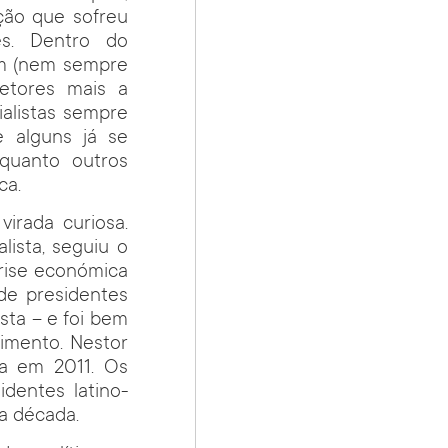
ão que sofreu
es. Dentro do
m (nem sempre
setores mais a
ialistas sempre
 alguns já se
quanto outros
ca.
irada curiosa.
lista, seguiu o
crise económica
de presidentes
ista – e foi bem
imento. Nestor
ta em 2011. Os
dentes latino-
ma década.