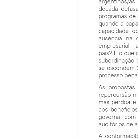
argentinos/a
década defasa
programas de 
quando a capa
capacidade o
ausência na 
empresarial – 
país? E o que 
subordinação e
se escondem 2
processo penal
As propostas
repercursão mu
mas perdoa e 
aos benefício
governa com
auditórios de 
A conformação