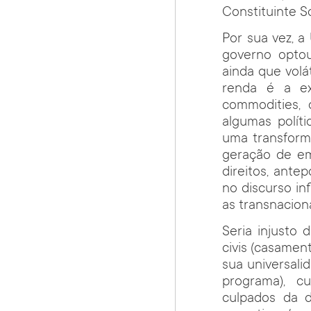
Constituinte So
Por sua vez, 
governo optou
ainda que volá
renda é a ex
commodities, 
algumas polít
uma transforma
geração de em
direitos, ante
no discurso i
as transnaciona
Seria injusto
civis (casament
sua universali
programa), cu
culpados da d