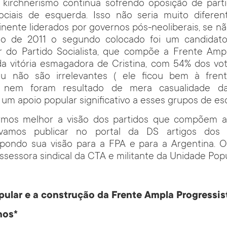
 kirchnerismo continua sofrendo oposição de parti
ciais de esquerda. Isso não seria muito difere
inente liderados por governos pós-neoliberais, se n
ção de 2011 o segundo colocado foi um candidat
 do Partido Socialista, que compõe a Frente Ampl
da vitória esmagadora de Cristina, com 54% dos vo
eu não são irrelevantes ( ele ficou bem à fren
e nem foram resultado de mera casualidade daq
m apoio popular significativo a esses grupos de es
rmos melhor a visão dos partidos que compõem a
, vamos publicar no portal da DS artigos dos 
xpondo sua visão para a FPA e para a Argentina. O
assessora sindical da CTA e militante da Unidade Popu
ular e a construção da Frente Ampla Progressis
nos*