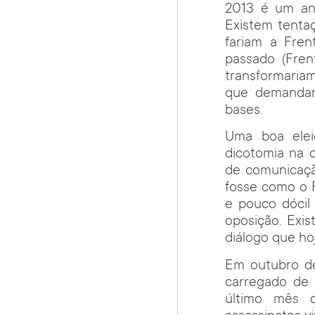
2013 é um ano
Existem tenta
fariam a Fren
passado (Fren
transformaria
que demandará
bases.
Uma boa elei
dicotomia na q
de comunicaçã
fosse como o 
e pouco dócil
oposição. Exis
diálogo que ho
Em outubro de
carregado de 
último mês d