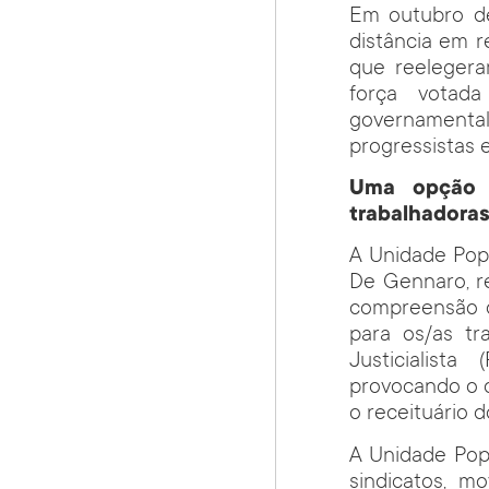
Em outubro de
distância em r
que reelegera
força votada
governamenta
progressistas 
Uma opção p
trabalhadora
A Unidade Popu
De Gennaro, re
compreensão q
para os/as tr
Justicialist
provocando o d
o receituário 
A Unidade Popu
sindicatos, m