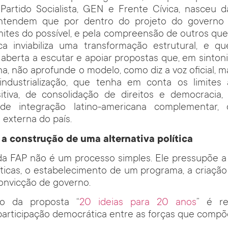
 Partido Socialista, GEN e Frente Cívica, nasceu 
ntendem que por dentro do projeto do governo 
mites do possível, e pela compreensão de outros qu
ca inviabiliza uma transformação estrutural, e q
 aberta a escutar e apoiar propostas que, em sinton
na, não aprofunde o modelo, como diz a voz oficial, 
ndustrialização, que tenha em conta os limites 
itiva, de consolidação de direitos e democracia,
e integração latino-americana complementar,
 externa do país.
 a construção de uma alternativa política
da FAP não é um processo simples. Ele pressupõe a
íticas, o estabelecimento de um programa, a criação
convicção de governo.
ão da proposta “
20 ideias para 20 anos
” é re
participação democrática entre as forças que compõ