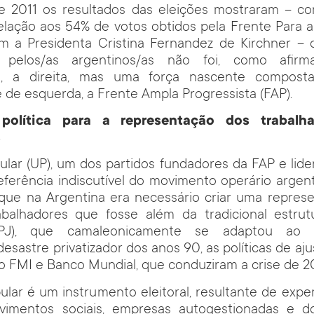
 2011 os resultados das eleições mostraram – 
elação aos 54% de votos obtidos pela Frente Para a 
m a Presidenta Cristina Fernandez de Kirchner –
 pelos/as argentinos/as não foi, como afir
l, a direita, mas uma força nascente composta
e de esquerda, a Frente Ampla Progressista (FAP).
olítica para a representação dos trabalh
s
lar (UP), um dos partidos fundadores da FAP e lide
ferência indiscutível do movimento operário argen
ue na Argentina era necessário criar uma represen
abalhadores que fosse além da tradicional estrut
a (PJ), que camaleonicamente se adaptou ao ne
esastre privatizador dos anos 90, as políticas de aju
do FMI e Banco Mundial, que conduziram a crise de 2
lar é um instrumento eleitoral, resultante de experi
ovimentos sociais, empresas autogestionadas e 