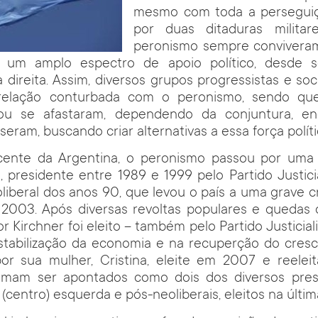
mesmo com toda a perseguiç
por duas ditaduras militar
peronismo sempre convivera
) um amplo espectro de apoio político, desde 
 direita. Assim, diversos grupos progressistas e soc
relação conturbada com o peronismo, sendo que
ou se afastaram, dependendo da conjuntura, en
eram, buscando criar alternativas a essa força políti
ecente da Argentina, o peronismo passou por uma v
presidente entre 1989 e 1999 pelo Partido Justicia
oliberal dos anos 90, que levou o país a uma grave 
2003. Após diversas revoltas populares e quedas 
r Kirchner foi eleito – também pelo Partido Justicial
stabilização da economia e na recuperção do cresc
por sua mulher, Cristina, eleite em 2007 e reelei
umam ser apontados como dois dos diversos presi
(centro) esquerda e pós-neoliberais, eleitos na últi