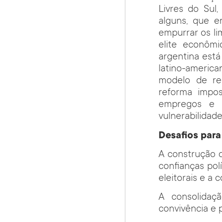
Livres do Sul,
alguns, que e
empurrar os li
elite econômi
argentina está
latino-america
modelo de rei
reforma impos
empregos e d
vulnerabilidade
Desafios para
A construção 
confianças pol
eleitorais e a 
A consolidaç
convivência e 