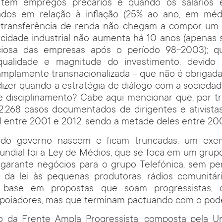
s tem empregos precários e quando os salários 
dos em relação à inflação (25% ao ano, em méd
transferência de renda não chegam a compor um s
cidade industrial não aumenta há 10 anos (apenas 
ciosa das empresas após o período 98-2003); 
qualidade e magnitude do investimento, devido
amplamente transnacionalizada – que não é obrigada 
dizer quando a estratégia de diálogo com a socieda
 disciplinamento? Cabe aqui mencionar que, por tr
.268 casos documentados de dirigentes e ativista
 entre 2001 e 2012, sendo a metade deles entre 20
 do governo nascem e ficam truncadas: um exe
ndial foi a Ley de Médios, que se foca em um grupo
garante negócios para o grupo Telefónica, sem per
s da lei às pequenas produtoras, rádios comunitári
 base em propostas que soam progressistas, 
apoiadores, mas que terminam pactuando com o pode
 da Frente Ampla Progressista, composta pela Un