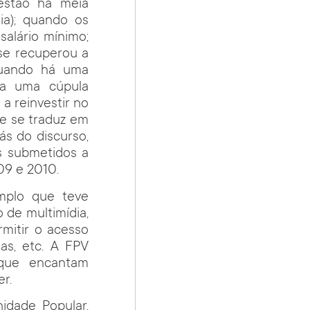
estão há meia
ia); quando os
alário mínimo;
se recuperou a
quando há uma
 a uma cúpula
a reinvestir no
de se traduz em
ás do discurso,
s submetidos a
09 e 2010.
mplo que teve
 de multimídia,
mitir o acesso
as, etc. A FPV
que encantam
r.
idade Popular,