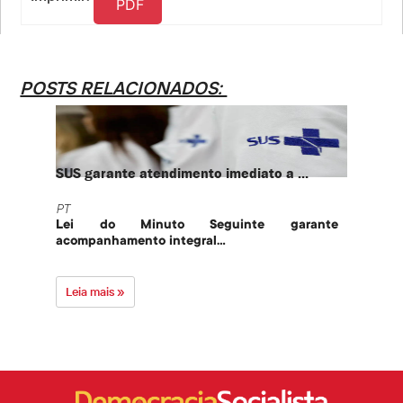
PDF
POSTS RELACIONADOS:
SUS garante atendimento imediato a ...
PT te
PT
PT
Lei do Minuto Seguinte garante
Part
acompanhamento integral...
govern
Leia mais »
Leia 