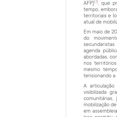
[1]
AFP]
, que p
tempo, embora 
territoriais e 
atual de mobili
Em maio de 201
do movimento
secundaristas
agenda públic
abordadas, com
nos territóri
mesmo tempo,
tensionando a 
A articulação
visibilizada 
comunitárias
mobilização d
em assembleia