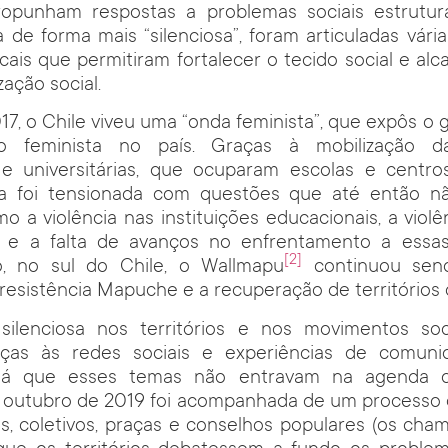
ropunham respostas a problemas sociais estrutu
de forma mais “silenciosa”, foram articuladas vári
locais que permitiram fortalecer o tecido social e al
zação social.
7, o Chile viveu uma “onda feminista”, que expôs o 
 feminista no país. Graças à mobilização d
 e universitárias, que ocuparam escolas e centro
a foi tensionada com questões que até então n
o a violência nas instituições educacionais, a viol
os e a falta de avanços no enfrentamento a essa
[2]
 no sul do Chile, o Wallmapu
continuou sendo
resistência Mapuche e a recuperação de territórios o
 silenciosa nos territórios e nos movimentos soc
graças às redes sociais e experiências de comuni
, já que esses temas não entravam na agenda da
e outubro de 2019 foi acompanhada de um processo 
s, coletivos, praças e conselhos populares (os ch