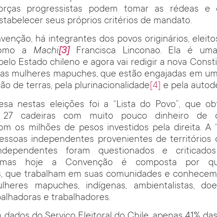
orças progressistas podem tomar as rédeas e 
tabelecer seus próprios critérios de mandato.
enção, há integrantes dos povos originários, eleit
 como a
Machi
[3]
Francisca Linconao. Ela é um
pelo Estado chileno e agora vai redigir a nova Consti
ras mulheres mapuches, que estão engajadas em uma 
ão de terras, pela plurinacionalidade
[4]
e pela autod
esa nestas eleições foi a “Lista do Povo”, que o
e 27 cadeiras com muito pouco dinheiro de
m os milhões de pesos investidos pela direita. A “
essoas independentes provenientes de territórios 
dependentes foram questionados e criticados 
, mas hoje a Convenção é composta por q
, que trabalham em suas comunidades e conhecem 
lheres mapuches, indígenas, ambientalistas, doe
balhadoras e trabalhadores.
dados do Serviço Eleitoral do Chile, apenas 41% da