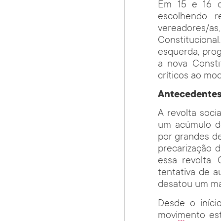
Em 15 e 16 de
escolhendo re
vereadores/a
Constitucional.
esquerda, pro
a nova Consti
críticos ao mod
Antecedentes
A revolta soc
um acúmulo de
por grandes de
precarização 
essa revolta.
tentativa de a
desatou um ma
Desde o iníci
movimento est