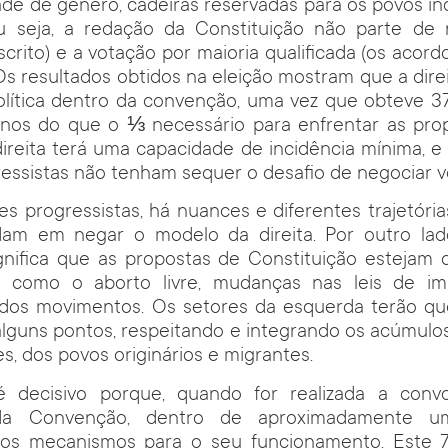
dade de gênero, cadeiras reservadas para os povos ind
 seja, a redação da Constituição não parte de
crito) e a votação por maioria qualificada (os acord
Os resultados obtidos na eleição mostram que a dir
olítica dentro da convenção, uma vez que obteve 37
enos do que o ⅓ necessário para enfrentar as pro
ireita terá uma capacidade de incidência mínima, e
ressistas não tenham sequer o desafio de negociar v
es progressistas, há nuances e diferentes trajetórias
am em negar o modelo da direita. Por outro lad
significa que as propostas de Constituição estejam
 como o aborto livre, mudanças nas leis de im
o dos movimentos. Os setores da esquerda terão q
lguns pontos, respeitando e integrando os acúmulo
s, dos povos originários e migrantes.
decisivo porque, quando for realizada a conv
da Convenção, dentro de aproximadamente u
 os mecanismos para o seu funcionamento. Este 7