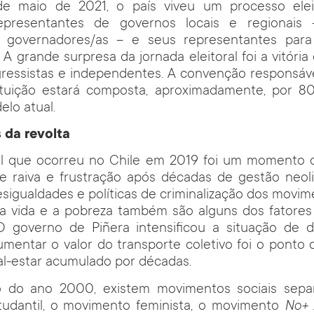
 maio de 2021, o país viveu um processo eleito
presentantes de governos locais e regionais –
s, governadores/as – e seus representantes par
 A grande surpresa da jornada eleitoral foi a vitóri
gressistas e independentes. A convenção responsáve
tuição estará composta, aproximadamente, por 8
elo atual.
 da revolta
ial que ocorreu no Chile em 2019 foi um momento 
 raiva e frustração após décadas de gestão neoli
sigualdades e políticas de criminalização dos movime
da vida e a pobreza também são alguns dos fatores
 O governo de Piñera intensificou a situação de d
umentar o valor do transporte coletivo foi o ponto 
l-estar acumulado por décadas.
o do ano 2000, existem movimentos sociais sep
udantil, o movimento feminista, o movimento
No+