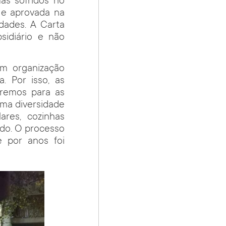
as sofridos no
 e aprovada na
dades. A Carta
sidiário e não
em organização
a. Por isso, as
eremos para as
uma diversidade
ares, cozinhas
ado. O processo
 por anos foi