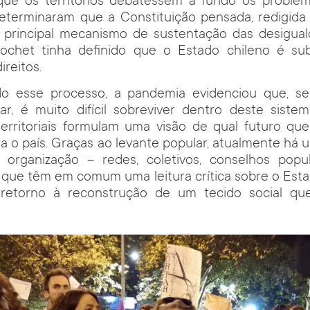
 que os territórios debatessem a fundo os problem
 determinaram que a Constituição pensada, redigida
o principal mecanismo de sustentação das desigual
chet tinha definido que o Estado chileno é sub
ireitos.
o esse processo, a pandemia evidenciou que, s
ar, é muito difícil sobreviver dentro deste sistem
territoriais formulam uma visão de qual futuro qu
a o país. Graças ao levante popular, atualmente há 
organização – redes, coletivos, conselhos popul
 que têm em comum uma leitura crítica sobre o Est
retorno à reconstrução de um tecido social que