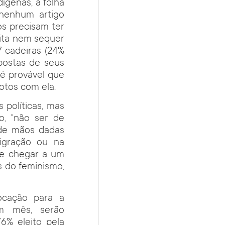
ígenas, a folha
 nenhum artigo
os precisam ter
eita nem sequer
 cadeiras (24%
postas de seus
 é provável que
otos com ela.
 políticas, mas
o, “não ser de
 de mãos dadas
igração ou na
ue chegar a um
s do feminismo,
ocação para a
m mês, serão
6% eleito pela