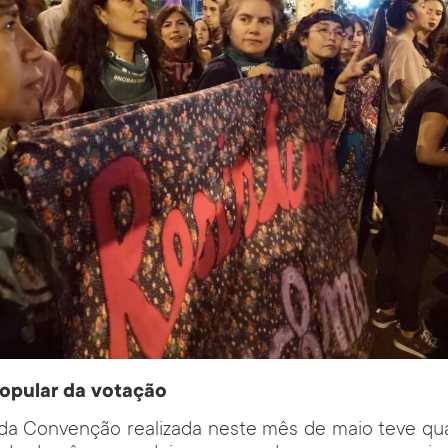
opular da votação
a Convenção realizada neste mês de maio teve qu