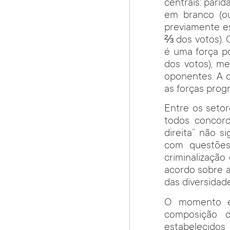
centrais: pari
em branco (ou
previamente es
⅔ dos votos). 
é uma força p
dos votos), m
oponentes. A d
as forças prog
Entre os setor
todos concord
direita” não 
com questões
criminalizaçã
acordo sobre a
das diversidade
O momento é 
composição 
estabelecidos