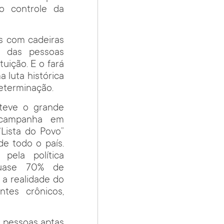
o controle da
os com cadeiras
a das pessoas
tuição. E o fará
luta histórica
eterminação.
bteve o grande
 campanha em
Lista do Povo”
de todo o país.
pela política
uase 70% de
a realidade do
ntes crônicos,
s pessoas aptas