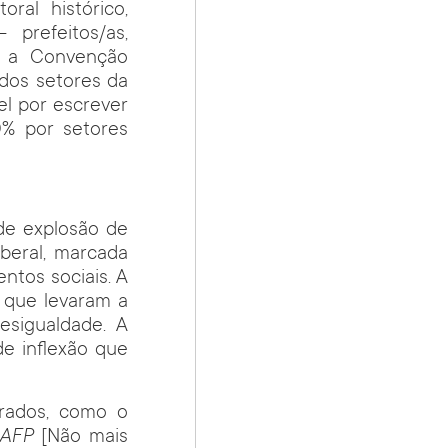
ral histórico,
 prefeitos/as,
a a Convenção
a dos setores da
l por escrever
0% por setores
de explosão de
beral, marcada
ntos sociais. A
 que levaram a
esigualdade. A
de inflexão que
arados, como o
 AFP
[Não mais