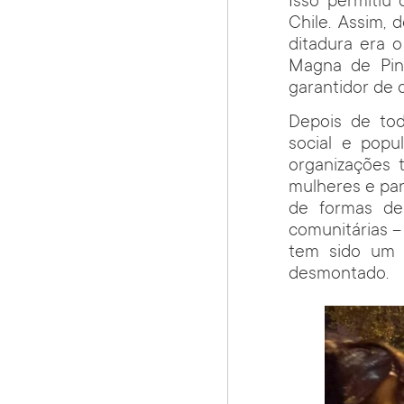
Isso permitiu
Chile. Assim,
ditadura era 
Magna de Pino
garantidor de d
Depois de tod
social e popul
organizações 
mulheres e par
de formas de 
comunitárias –
tem sido um 
desmontado.