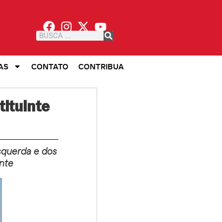
AS
CONTATO
CONTRIBUA
tituinte
squerda e dos
nte