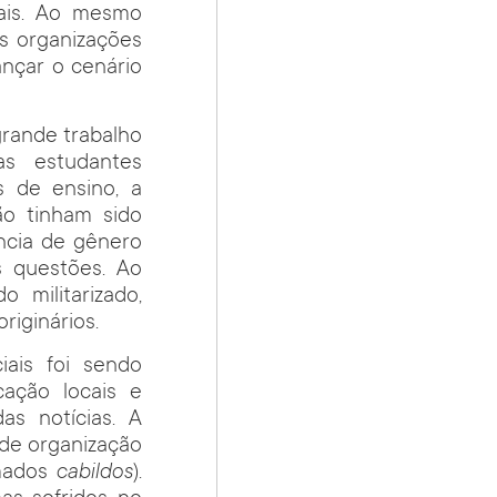
rais. Ao mesmo
as organizações
cançar o cenário
grande trabalho
as estudantes
s de ensino, a
ão tinham sido
ência de gênero
s questões. Ao
 militarizado,
riginários.
iais foi sendo
cação locais e
s notícias. A
de organização
amados
cabildos
).