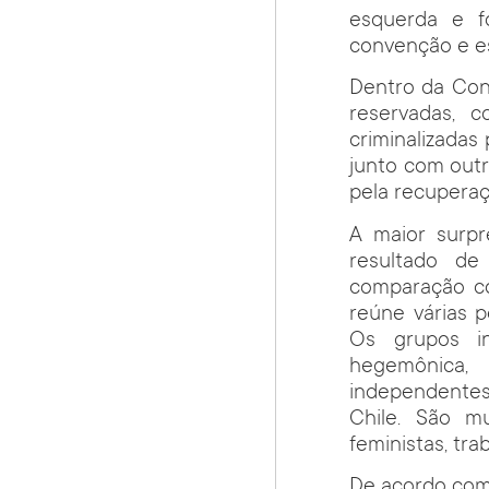
esquerda e f
convenção e es
Dentro da Conv
reservadas,
criminalizadas 
junto com out
pela recuperaç
A maior surpr
resultado d
comparação co
reúne várias p
Os grupos in
hegemônica
independentes
Chile. São mu
feministas, tra
De acordo com 