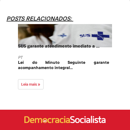
POSTS RELACIONADOS:
SUS garante atendimento imediato a ...
PT te
PT
PT
Lei do Minuto Seguinte garante
Part
acompanhamento integral...
govern
Leia mais »
Leia 