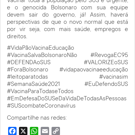
Vacinar toda a população pelo SUS é urgente,
e o genocida Bolsonaro com sua equipe
devem sair do governo, já! Assim, haverá
perspectivas de que o novo normal que está
por vir seja, com mais saúde, empregos e
direitos.
#VidaPãoVacinaEducação
#VacinaSalvaBolsonaroNão #RevogaEC95
#DEFENDAoSUS #VALORIZEoSUS
#ForaBolsonaro #vidapaovacinaeeducação
#leitoparatodas #vacinasim
#SemanaSaúde2021 #EuDefendoSUS
#VacinaParaTodaseTodos
#EmDefesaDoSUSeDaVidaDeTodasAsPessoas
#SUScombateCoronavírus
Compartilhe nas redes:
Facebook
X
WhatsApp
Email
Copy