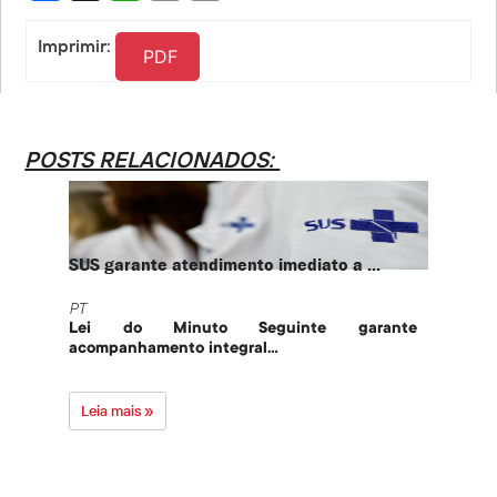
Link
Imprimir:
PDF
POSTS RELACIONADOS:
SUS garante atendimento imediato a ...
PT te
PT
PT
Lei do Minuto Seguinte garante
Part
acompanhamento integral...
govern
Leia mais »
Leia 