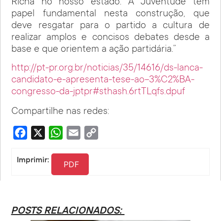
Richa no nosso estado. A Juventude tem
papel fundamental nesta construção, que
deve resgatar para o partido a cultura de
realizar amplos e concisos debates desde a
base e que orientem a ação partidária.”
http://pt-pr.org.br/noticias/35/14616/ds-lanca-
candidato-e-apresenta-tese-ao-3%C2%BA-
congresso-da-jptpr#sthash.6rtTLqfs.dpuf
Compartilhe nas redes:
Facebook
X
WhatsApp
Email
Copy
Link
Imprimir:
PDF
POSTS RELACIONADOS: