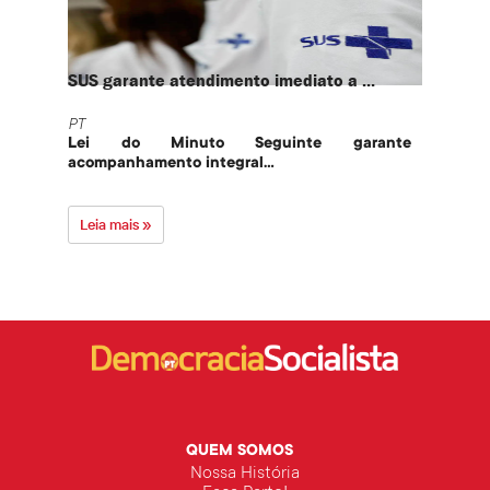
SUS garante atendimento imediato a ...
PT te
PT
PT
Lei do Minuto Seguinte garante
Part
acompanhamento integral...
govern
Leia mais »
Leia 
QUEM SOMOS
Nossa História