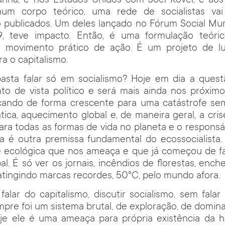
panha, e nos Estados Unidos com Joel Kovel, e aos
num corpo teórico, uma rede de socialistas va
o publicados. Um deles lançado no Fórum Social Mu
, teve impacto. Então, é uma formulação teórico
ovimento prático de ação. É um projeto de lut
a o capitalismo.
asta falar só em socialismo? Hoje em dia a quest
nto de vista político e será mais ainda nos próxim
ando de forma crescente para uma catástrofe se
ica, aquecimento global e, de maneira geral, a cris
a todas as formas de vida no planeta e o responsá
ssa é outra premissa fundamental do ecossocialista
fe ecológica que nos ameaça e que já começou de fa
bal. É só ver os jornais, incêndios de florestas, ench
tingindo marcas recordes, 50°C, pelo mundo afora.
lar do capitalismo, discutir socialismo, sem falar
mpre foi um sistema brutal, de exploração, de domina
oje ele é uma ameaça para própria existência da 