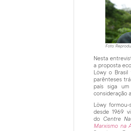
Foto: Reprod
Nesta entrevis
a proposta eco
Löwy o Brasil
parênteses trá
país siga um
consideração a
Löwy formou-
desde 1969 vi
do
Centre Nat
Marxismo na A