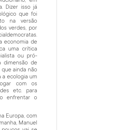
olucionário, em
. Dizer isso já
lógico que foi
nto na versão
dos verdes, por
ialdemocratas.
da economia de
ca uma crítica
alista ou pró-
a dimensão de
, que ainda não
a a ecologia um
alogar com os
des etc. para
o enfrentar o
na Europa, com
lemanha, Manuel