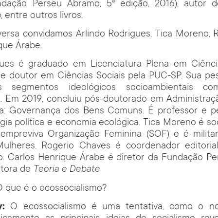
ndação Perseu Abramo, 5ª edição, 2016), autor
o,
entre outros livros.
versa convidamos Arlindo Rodrigues, Tica Moreno, 
que Árabe.
gues é graduado em Licenciatura Plena em Ciênc
 e doutor em Ciências Sociais pela PUC-SP. Sua pes
s segmentos ideológicos socioambientais c
o. Em 2019, concluiu pós-doutorado em Administra
ca: Governança dos Bens Comuns. É professor e p
gia política e economia ecológica. Tica Moreno é soc
empreviva Organização Feminina (SOF) e é milit
ulheres. Rogerio Chaves é coordenador editori
. Carlos Henrique Árabe é diretor da Fundação P
itora de
Teoria e Debate
O que é o ecossocialismo?
:
O ecossocialismo é uma tentativa, como o no