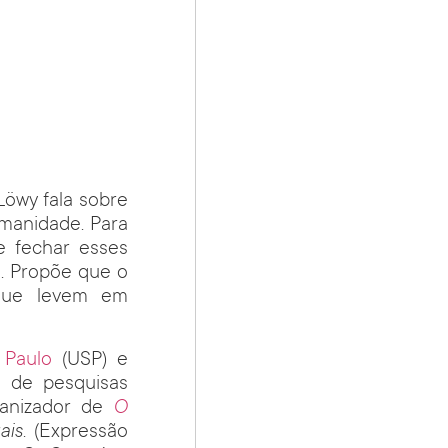
Löwy fala sobre
umanidade. Para
e fechar esses
a. Propõe que o
 que levem em
 Paulo
(USP) e
o de pesquisas
anizador de
O
ais
. (Expressão