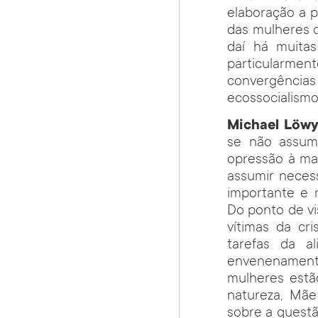
elaboração a p
das mulheres c
daí há muita
particularme
convergênci
ecossocialism
Michael Löwy
se não assumi
opressão à ma
assumir neces
importante e 
Do ponto de vi
vítimas da cr
tarefas da a
envenenament
mulheres estão
natureza, Mãe
sobre a questã