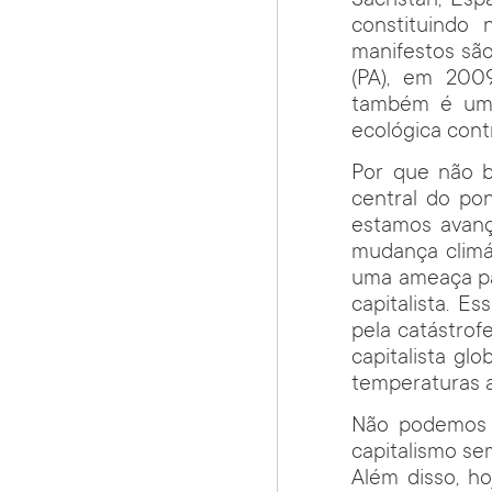
Sacristán, Es
constituindo 
manifestos sã
(PA), em 2009
também é um m
ecológica contr
Por que não b
central do po
estamos avanç
mudança climát
uma ameaça par
capitalista. E
pela catástro
capitalista glo
temperaturas a
Não podemos fa
capitalismo se
Além disso, h