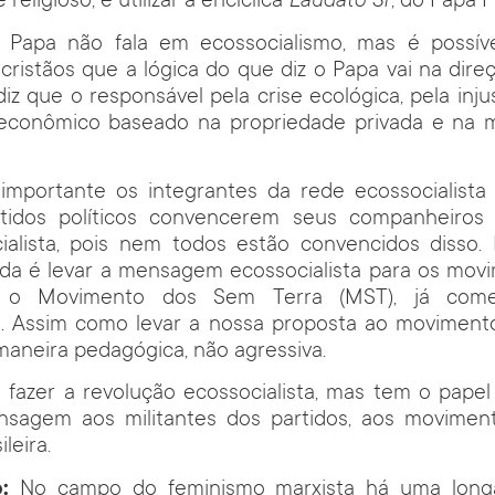
eligioso, é utilizar a encíclica
Laudato Si’
, do Papa F
Papa não fala em ecossocialismo, mas é possív
ristãos que a lógica do que diz o Papa vai na dir
iz que o responsável pela crise ecológica, pela injus
 econômico baseado na propriedade privada e na 
 importante os integrantes da rede ecossocialist
rtidos políticos convencerem seus companheiros
ialista, pois nem todos estão convencidos disso.
da é levar a mensagem ecossocialista para os movi
, o Movimento dos Sem Terra (MST), já começ
o. Assim como levar a nossa proposta ao movimento
maneira pedagógica, não agressiva.
 fazer a revolução ecossocialista, mas tem o pape
nsagem aos militantes dos partidos, aos moviment
leira.
:
No campo do feminismo marxista há uma longa 