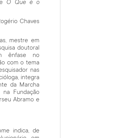
 de
O Que é o
Rogério Chaves
ias, mestre em
quisa doutoral
om ênfase no
ção com o tema
esquisador nas
ióloga, integra
ante da Marcha
al na Fundação
erseu Abramo e
me indica, de