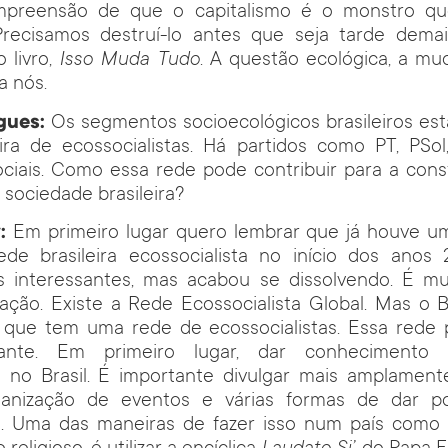
preensão de que o capitalismo é o monstro q
Precisamos destruí-lo antes que seja tarde demai
 livro,
Isso Muda Tudo
. A questão ecológica, a mu
a nós.
gues:
Os segmentos socioecológicos brasileiros est
eira de ecossocialistas. Há partidos como PT, PSol
ciais. Como essa rede pode contribuir para a con
 sociedade brasileira?
y:
Em primeiro lugar quero lembrar que já houve um
de brasileira ecossocialista no início dos anos
s interessantes, mas acabou se dissolvendo. É mu
ação. Existe a Rede Ecossocialista Global. Mas o B
que tem uma rede de ecossocialistas. Essa rede 
tante. Em primeiro lugar, dar conhecimento 
o no Brasil. É importante divulgar mais amplament
ganização de eventos e várias formas de dar p
o. Uma das maneiras de fazer isso num país como o