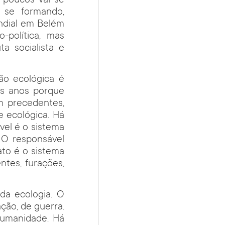
 poucos vai se
i se formando,
ndial em Belém
-política, mas
a socialista e
ão ecológica é
os anos porque
m precedentes,
e ecológica. Há
vel é o sistema
. O responsável
to é o sistema
entes, furações,
 da ecologia. O
ção, de guerra.
humanidade. Há