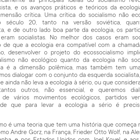
eticamente as principais ideias do socialismo rev
xista, e os avanços práticos e teóricos da ecologia
imensão crítica. Uma crítica do socialismo não eco
 século 20, tanto na versão soviética, qua
a, e de outro lado boa parte da ecologia, os parti
eram socialistas. No melhor dos casos eram soc
o de que a ecologia era compatível com a chama
o, desenvolver o projeto do ecossocialismo impli
alismo não ecológico quanto da ecologia não soci
 Essa é a dimensão polêmica, mas também tem um
mos dialogar com o conjunto da esquerda socialista
ue ainda não leva a ecologia à sério, ou que consider
antos outros, não essencial, e queremos di
 de vários movimentos ecológicos, partidos ver
 de que para levar a ecologia a sério é precis
smo é uma teoria que tem uma história que começa 
mo Andre Gorz, na França, Frieder Otto Wolf, na A