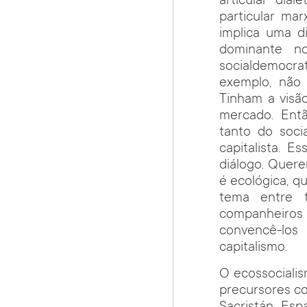
articular dial
particular mar
implica uma d
dominante no
socialdemocrat
exemplo, não 
Tinham a visã
mercado. Entã
tanto do soci
capitalista.
diálogo. Quere
é ecológica, q
tema entre t
companheiros
convencê-los
capitalismo.
O ecossociali
precursores co