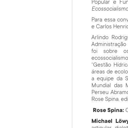
Popular e Fu
Ecossocialism
Para essa con
e Carlos Henri
Arlindo Rodri
Administração
foi sobre o
ecossocialism
“Gestão Hídri
áreas de ecolo
a equipe da S
Mundial das M
Perseu Abramo
Rose Spina, ed
Rose Spina:
Michael Löwy