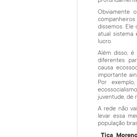
profundamente r
Obviamente o 
companheiros c
dissemos. Ele d
atual sistema
lucro.
Além disso, é
diferentes pa
causa ecossoc
importante ain
Por exemplo
ecossocialism
juventude, de 
A rede não vai
levar essa me
população brasi
Tica
Moreno