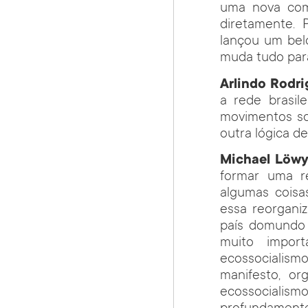
uma nova com
diretamente. 
lançou um belo
muda tudo par
Arlindo Rodri
a rede brasil
movimentos so
outra lógica de
Michael Löw
formar uma re
algumas coisa
essa reorganiz
país domundo 
muito impor
ecossocialism
manifesto, or
ecossocialism