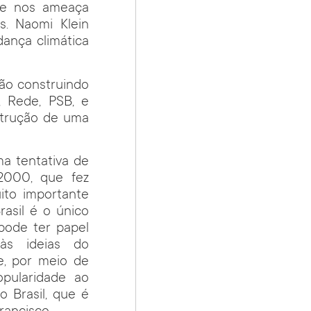
ue nos ameaça
s. Naomi Klein
dança climática
ão construindo
, Rede, PSB, e
strução de uma
a tentativa de
 2000, que fez
ito importante
rasil é o único
pode ter papel
às ideias do
e, por meio de
opularidade ao
 Brasil, que é