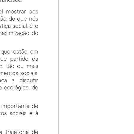
rancisco.
el mostrar aos
eção do que nós
tiça social, é o
maximização do
a que estão em
 de partido da
 E tão ou mais
mentos sociais.
a a discutir
 ecológico, de
l importante de
os sociais e à
trajetória de