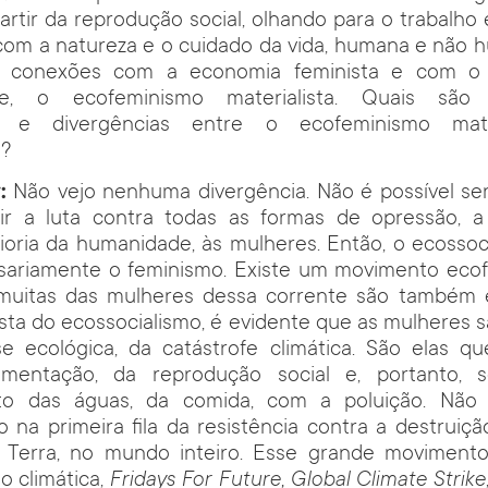
artir da reprodução social, olhando para o trabalho 
om a natureza e o cuidado da vida, humana e não h
s conexões com a economia feminista e com o 
nte, o ecofeminismo materialista. Quais são 
as e divergências entre o ecofeminismo mate
o?
:
Não vejo nenhuma divergência. Não é possível ser
r a luta contra todas as formas de opressão, 
ioria da humanidade, às mulheres. Então, o ecossoc
sariamente o feminismo. Existe um movimento ecof
muitas das mulheres dessa corrente são também ec
sta do ecossocialismo, é evidente que as mulheres s
ise ecológica, da catástrofe climática. São elas 
limentação, da reprodução social e, portanto,
o das águas, da comida, com a poluição. Não 
 na primeira fila da resistência contra a destruição
 Terra, no mundo inteiro. Esse grande moviment
o climática,
Fridays For Future,
Global Climate Strike