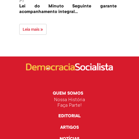
PT
PT
Lei do Minuto Seguinte garante
Part
acompanhamento integral...
govern
Leia mais »
Leia 
QUEM SOMOS
Nossa História
Faça Parte!
EDITORIAL
ARTIGOS