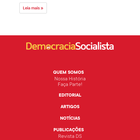
Leia mais »
Leia 
QUEM SOMOS
Nossa História
Faça Parte!
EDITORIAL
ARTIGOS
NOTÍCIAS
PUBLICAÇÕES
Revista DS