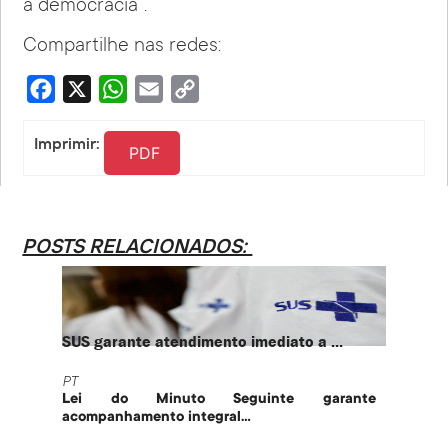
à democracia”.
Compartilhe nas redes:
Facebook
X
WhatsApp
Email
Copy
Link
Imprimir:
PDF
POSTS RELACIONADOS:
SUS garante atendimento imediato a ...
PT te
PT
PT
Lei do Minuto Seguinte garante
Part
acompanhamento integral...
govern