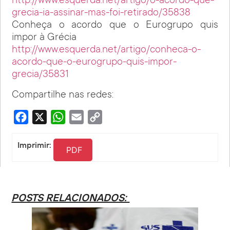
http://www.esquerda.net/artigo/o-acordo-que-
grecia-ia-assinar-mas-foi-retirado/35838
Conheça o acordo que o Eurogrupo quis
impor à Grécia
http://www.esquerda.net/artigo/conheca-o-
acordo-que-o-eurogrupo-quis-impor-
grecia/35831
Compartilhe nas redes:
Facebook
X
WhatsApp
Email
Copy
Link
Imprimir:
PDF
POSTS RELACIONADOS: