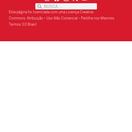
Esta página foi licenciada com uma Licença Creative
Commons.
Atribuição – Uso Não Comercial – Partilha
nos Mesmos
Termos 3.0 Brasil