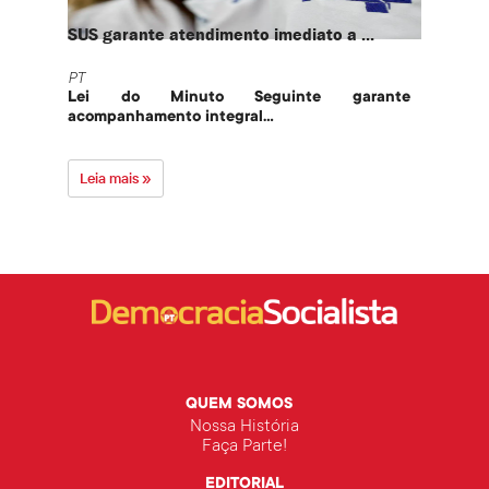
SUS garante atendimento imediato a ...
PT te
PT
PT
Lei do Minuto Seguinte garante
Part
acompanhamento integral...
govern
Leia mais »
Leia 
QUEM SOMOS
Nossa História
Faça Parte!
EDITORIAL