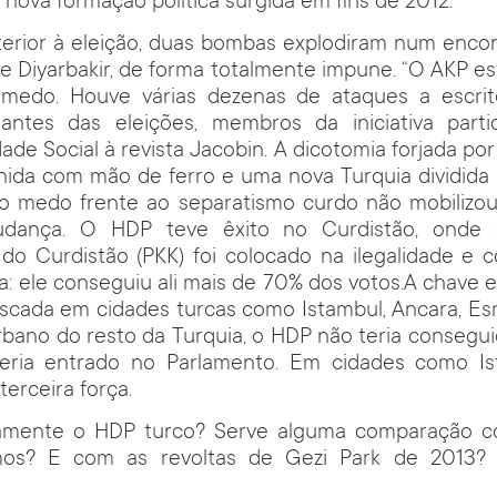
nova formação política surgida em fins de 2012.
erior à eleição, duas bombas explodiram num enco
e Diyarbakir, de forma totalmente impune. “O AKP e
medo. Houve várias dezenas de ataques a escrit
antes das eleições, membros da iniciativa partid
dade Social à revista Jacobin. A dicotomia forjada p
nida com mão de ferro e uma nova Turquia dividida 
 o medo frente ao separatismo curdo não mobilizo
dança. O HDP teve êxito no Curdistão, onde 
 do Curdistão (PKK) foi colocado na ilegalidade e 
ta: ele conseguiu ali mais de 70% dos votos.A chave e
uscada em cidades turcas como Istambul, Ancara, Es
bano do resto da Turquia, o HDP não teria consegui
eria entrado no Parlamento. Em cidades como I
terceira força.
amente o HDP turco? Serve alguma comparação co
s? E com as revoltas de Gezi Park de 2013?