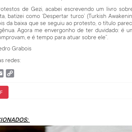
rotestos de Gezi, acabei escrevendo um livro sobr
ta, batizei como ‘Despertar turco’ (Turkish Awakenin
ois da baixa que se seguiu ao protesto, o título par
ngênua. Agora me envergonho de ter duvidado: é um
omprovam, e é tempo para atuar sobre ele”.
edro Grabois
s redes:
tsApp
Email
Copy
Link
F
CIONADOS: