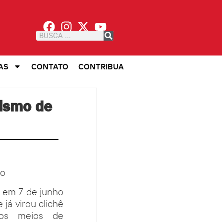
AS
CONTATO
CONTRIBUA
rismo de
io
s em 7 de junho
já virou clichê
los meios de