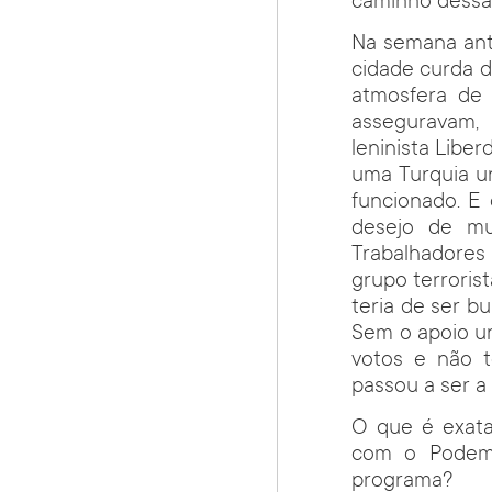
caminho dessa 
Na semana ant
cidade curda d
atmosfera de 
asseguravam, 
leninista Liber
uma Turquia u
funcionado. E
desejo de mu
Trabalhadores
grupo terroris
teria de ser b
Sem o apoio ur
votos e não t
passou a ser a 
O que é exat
com o Podemo
programa?