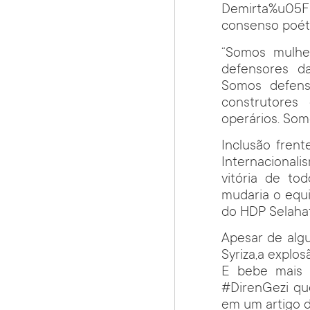
Demirta%u05F
consenso poét
“Somos mulher
defensores d
Somos defens
construtores
operários. Somo
Inclusão fren
Internacional
vitória de to
mudaria o equil
do HDP Selahat
Apesar de alg
Syriza,a explo
E bebe mais 
#DirenGezi que 
em um artigo d