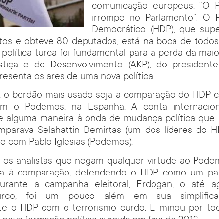
comunicação europeus: “O 
irrompe no Parlamento”. O P
Democrático (HDP), que supe
tos e obteve 80 deputados, está na boca de todos o
política turca foi fundamental para a perda da maio
stiça e do Desenvolvimento (AKP), do president
resenta os ares de uma nova política.
o, o bordão mais usado seja a comparação do HDP c
om o Podemos, na Espanha. A conta internaciona
 alguma maneira à onda de mudança política que a
mparava Selahattin Demirtas (um dos líderes do H
) e com Pablo Iglesias (Podemos).
, os analistas que negam qualquer virtude ao Pode
ta à comparação, defendendo o HDP como um part
 Durante a campanha eleitoral, Erdogan, o até 
turco, foi um pouco além em sua simplificaç
e o HDP com o terrorismo curdo. E minou por to