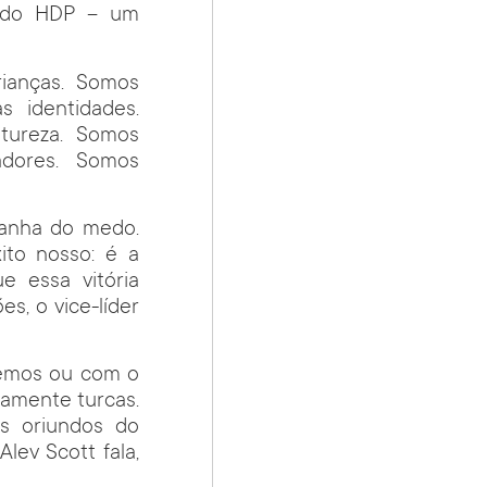
s do HDP – um
rianças. Somos
 identidades.
tureza. Somos
adores. Somos
panha do medo.
ito nosso: é a
e essa vitória
es, o vice-líder
demos ou com o
damente turcas.
s oriundos do
Alev Scott fala,