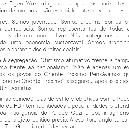
 e Figen Yüksekdag para ampliar os horizonte
ico de mínimos – são especialmente provocadores.
es. Somos juventude. Somos arco-íris. Somos c
a democracia. Somos representantes de todas as
ores de um mundo livre. Nós protegemos a na
 de uma economia sustentável. Somos trabalh
s a garantia dos direitos sociais”.
te à segregação. Otimismo afirmativo frente à cam
ismo frente ao nacionalismo. “Não é apenas um êx
dos os povos do Oriente Próximo. Pensávamos qu
íbrio no Oriente Próximo”, assegurou, após as eleiçõ
tin Demirtas.
umas coincidências de estilo e objetivos com o Po
são do HDP tem identidades e peculiaridades profun
da insurgência do Parque Gezi e dos imaginário
do projeto político prévio. A escritora anglo-turca 
o The Guardian, de “despertar”.