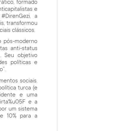
ático, formado
icapitalistas e
 #DirenGezi, a
is, transformou
ais clássicos.
co pós-moderno
tas anti-status
. Seu objetivo
es políticas e
o”.
mentos sociais.
ítica turca (e
sidente e uma
mirta%u05F e a
 por um sistema
de 10% para a