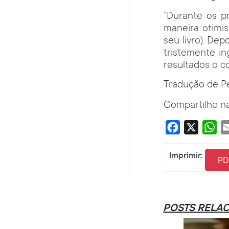
“Durante os p
maneira otimis
seu livro). Dep
tristemente i
resultados o c
Tradução de P
Compartilhe na
Facebook
X
Wha
Imprimir:
PD
POSTS RELA