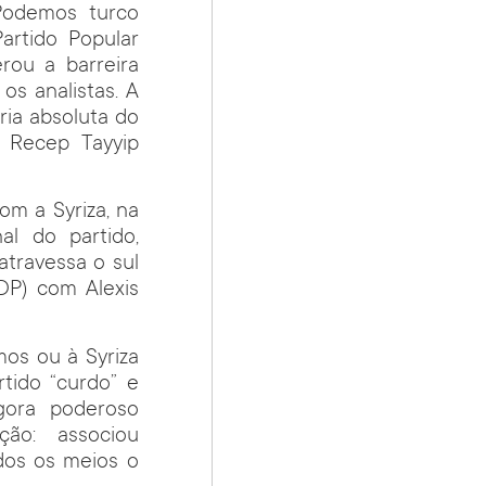
Podemos turco
artido Popular
rou a barreira
s analistas. A
ria absoluta do
e Recep Tayyip
om a Syriza, na
l do partido,
travessa o sul
DP) com Alexis
mos ou à Syriza
ido “curdo” e
agora poderoso
ão: associou
dos os meios o