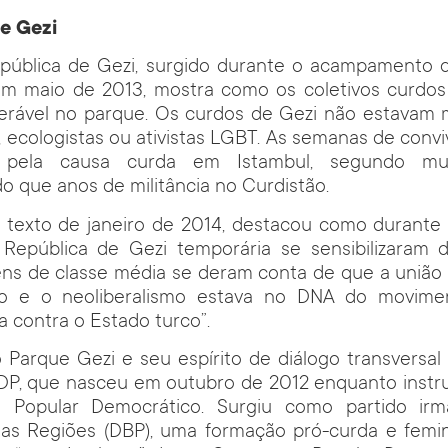
e Gezi
ública de Gezi, surgido durante o acampamento 
em maio de 2013, mostra como os coletivos curd
erável no parque. Os curdos de Gezi não estavam m
, ecologistas ou ativistas LGBT. As semanas de conv
s pela causa curda em Istambul, segundo mu
do que anos de militância no Curdistão.
m texto de janeiro de 2014, destacou como durante
 República de Gezi temporária se sensibilizaram 
ens de classe média se deram conta de que a união
smo e o neoliberalismo estava no DNA do movime
a contra o Estado turco”.
Parque Gezi e seu espírito de diálogo transversal 
DP, que nasceu em outubro de 2012 enquanto instru
 Popular Democrático. Surgiu como partido irm
as Regiões (DBP), uma formação pró-curda e femini