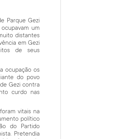
de Parque Gezi
os ocupavam um
uito distantes
ivência em Gezi
itos de seus
 a ocupação os
diante do povo
 de Gezi contra
nto curdo nas
foram vitais na
mento político
ão do Partido
sta. Pretendia