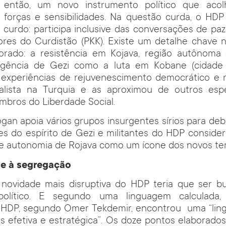
 então, um novo instrumento político que acol
e forças e sensibilidades. Na questão curda, o HD
curdo: participa inclusive das conversações de pa
ores do Curdistão (PKK). Existe um detalhe chave 
orado: a resistência em Kojava, região autônoma c
rgência de Gezi como a luta em Kobane (cidade
experiências de rejuvenescimento democrático e re
alista na Turquia e as aproximou de outros espec
bros do Liberdade Social.
an apoia vários grupos insurgentes sírios para debil
es do espírito de Gezi e militantes do HDP consid
a e autonomia de Rojava como um ícone dos novos t
te à segregação
 novidade mais disruptiva do HDP teria que ser 
político. E segundo uma linguagem calculada, 
 HDP, segundo Omer Tekdemir, encontrou uma “ling
ais efetiva e estratégica”. Os doze pontos elaborados