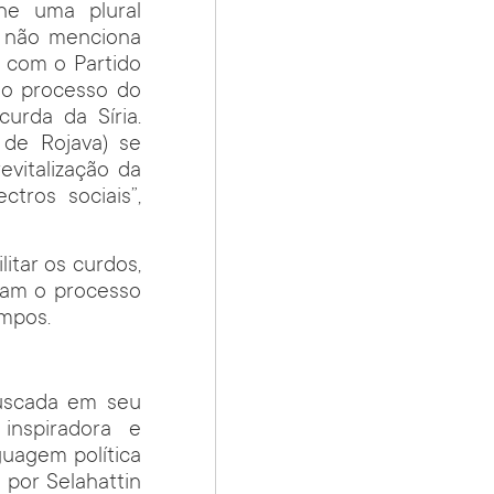
he uma plural
P não menciona
z com o Partido
no processo do
urda da Síria.
 de Rojava) se
vitalização da
tros sociais”,
itar os curdos,
eram o processo
empos.
buscada em seu
inspiradora e
uagem política
 por Selahattin