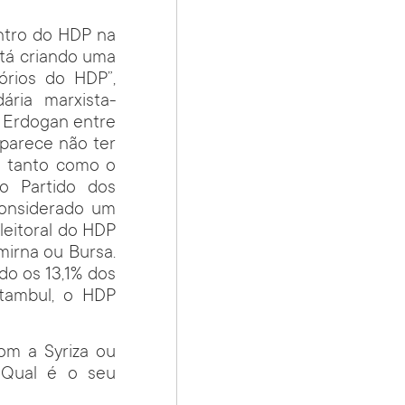
ntro do HDP na
stá criando uma
órios do HDP”,
ária marxista-
or Erdogan entre
parece não ter
u tanto como o
o Partido dos
considerado um
leitoral do HDP
mirna ou Bursa.
do os 13,1% dos
stambul, o HDP
m a Syriza ou
 Qual é o seu