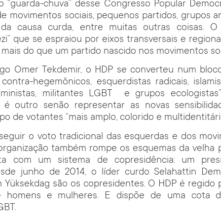
o “guarda-chuva” desse Congresso Popular Democr
e movimentos sociais, pequenos partidos, grupos ant
 da causa curda, entre muitas outras coisas. O
ezi” que se espraiou por eixos transversais e regiona
mais do que um partido nascido nos movimentos soci
logo Omer Tekdemir, o HDP se converteu num blo
ontra-hegemônicos, esquerdistas radicais, islamis
feministas, militantes LGBT e grupos ecologistas”
ão é outro senão representar as novas sensibilidad
o de votantes “mais amplo, colorido e multidentitári
eguir o voto tradicional das esquerdas e dos movi
organização também rompe os esquemas da velha pol
nta com um sistema de copresidência: um pre
esde junho de 2014, o líder curdo Selahattin De
en Yüksekdag são os copresidentes. O HDP é regido
tre homens e mulheres. E dispõe de uma cota 
GBT.