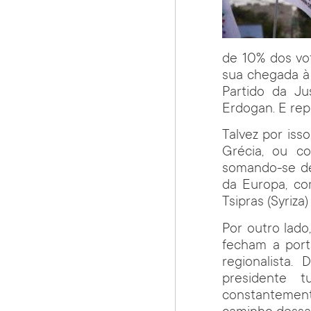
de 10% dos vo
sua chegada à 
Partido da Ju
Erdogan. E rep
Talvez por iss
Grécia, ou c
somando-se de
da Europa, co
Tsipras (Syriza
Por outro lado
fecham a por
regionalista.
presidente 
constantement