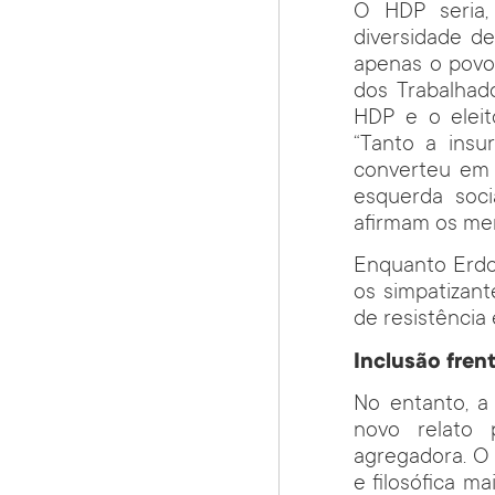
O HDP seria,
diversidade d
apenas o povo 
dos Trabalhad
HDP e o eleit
“Tanto a insu
converteu em 
esquerda soci
afirmam os mem
Enquanto Erdog
os simpatizant
de resistênci
Inclusão fren
No entanto, a
novo relato 
agregadora. O
e filosófica m