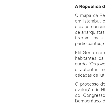
A República d
O mapa da Rep
em Istambul, 
espaço consid
de anarquistas
fizeram mai
participantes, 
Elif Genc, nu
habitantes da
curdo: “Os jov
o autoritari
décadas de lut
O processo do 
evolução do H
do Congresso
Democrático d