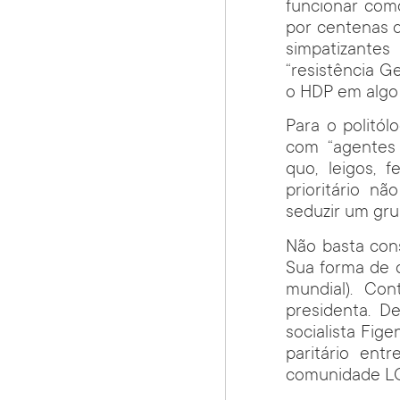
funcionar com
por centenas d
simpatizantes
“resistência G
o HDP em algo 
Para o politó
com “agentes c
quo, leigos, 
prioritário n
seduzir um grup
Não basta cons
Sua forma de 
mundial). Co
presidenta. D
socialista Fig
paritário en
comunidade L