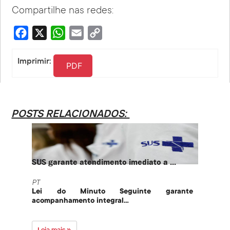
Compartilhe nas redes:
Facebook
X
WhatsApp
Email
Copy
Link
Imprimir:
PDF
POSTS RELACIONADOS:
SUS garante atendimento imediato a ...
PT te
PT
PT
Lei do Minuto Seguinte garante
Part
acompanhamento integral...
govern
Leia mais »
Leia 