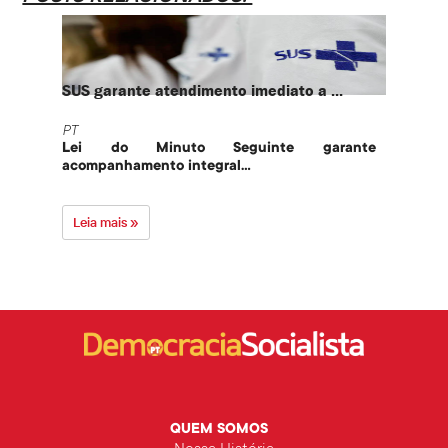
SUS garante atendimento imediato a ...
PT te
PT
PT
Lei do Minuto Seguinte garante
Part
acompanhamento integral...
govern
Leia mais »
Leia 
QUEM SOMOS