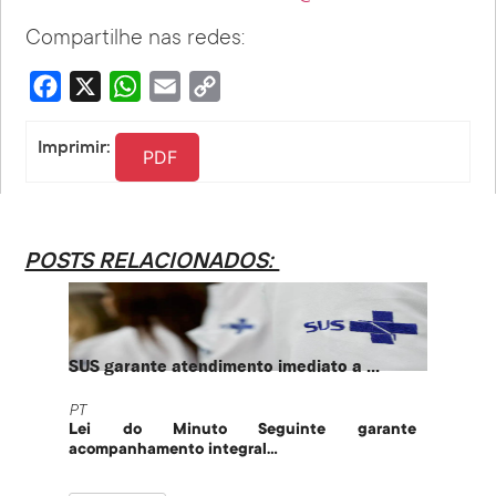
Compartilhe nas redes:
Facebook
X
WhatsApp
Email
Copy
Link
Imprimir:
PDF
POSTS RELACIONADOS:
SUS garante atendimento imediato a ...
PT te
PT
PT
Lei do Minuto Seguinte garante
Part
acompanhamento integral...
govern