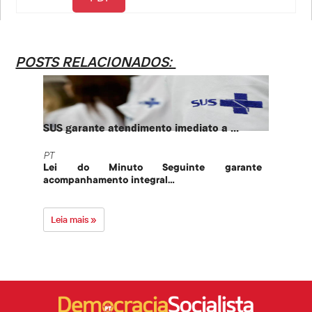
POSTS RELACIONADOS:
SUS garante atendimento imediato a ...
PT te
PT
PT
Lei do Minuto Seguinte garante
Part
acompanhamento integral...
govern
Leia mais »
Leia 