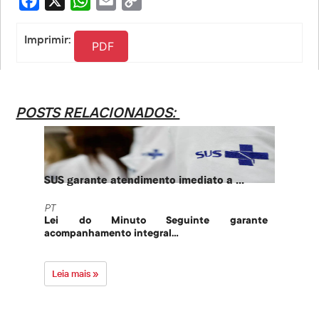
Facebook
X
WhatsApp
Email
Copy
Link
Imprimir:
PDF
POSTS RELACIONADOS:
SUS garante atendimento imediato a ...
PT te
PT
PT
Lei do Minuto Seguinte garante
Part
acompanhamento integral...
govern
Leia mais »
Leia 