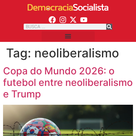
Tag:
neoliberalismo
Copa do Mundo 2026: o
futebol entre neoliberalismo
e Trump