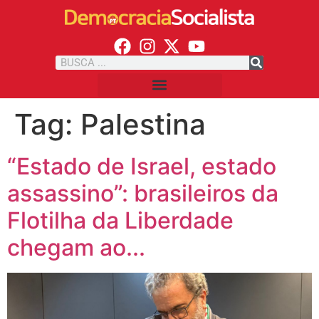
Tag:
Palestina
“Estado de Israel, estado
assassino”: brasileiros da
Flotilha da Liberdade
chegam ao...