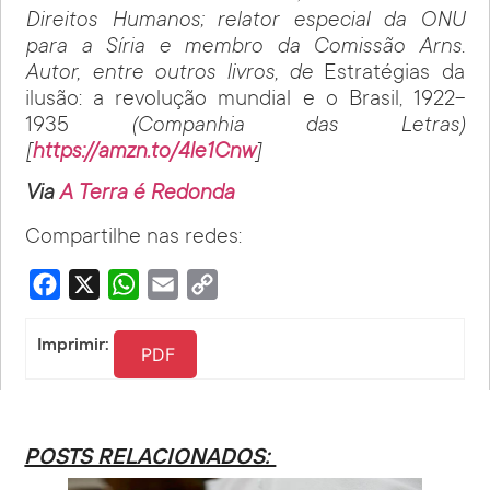
Direitos Humanos; relator especial da ONU
para a Síria e membro da Comissão Arns.
Autor, entre outros livros, de
Estratégias da
ilusão: a revolução mundial e o Brasil, 1922-
1935
(Companhia das Letras)
[
https://amzn.to/4le1Cnw
]
Via
A Terra é Redonda
Compartilhe nas redes:
Facebook
X
WhatsApp
Email
Copy
Link
Imprimir:
PDF
POSTS RELACIONADOS: