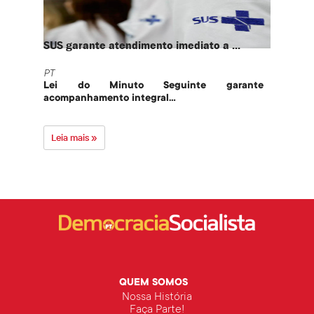
SUS garante atendimento imediato a ...
PT te
PT
PT
Lei do Minuto Seguinte garante
Part
acompanhamento integral...
govern
Leia mais »
Leia 
QUEM SOMOS
Nossa História
Faça Parte!