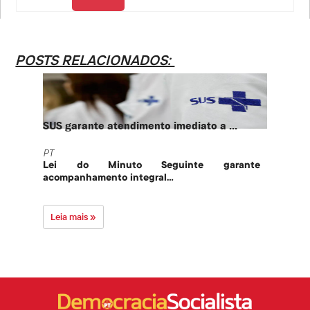
POSTS RELACIONADOS:
SUS garante atendimento imediato a ...
PT te
PT
PT
Lei do Minuto Seguinte garante
Part
acompanhamento integral...
govern
Leia mais »
Leia 