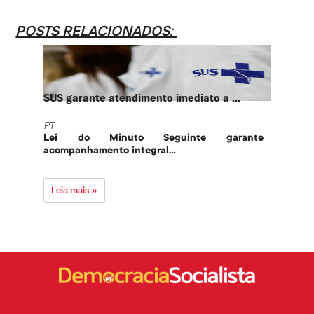
POSTS RELACIONADOS:
SUS garante atendimento imediato a ...
PT te
PT
PT
Lei do Minuto Seguinte garante
Part
acompanhamento integral...
govern
Leia mais »
Leia 