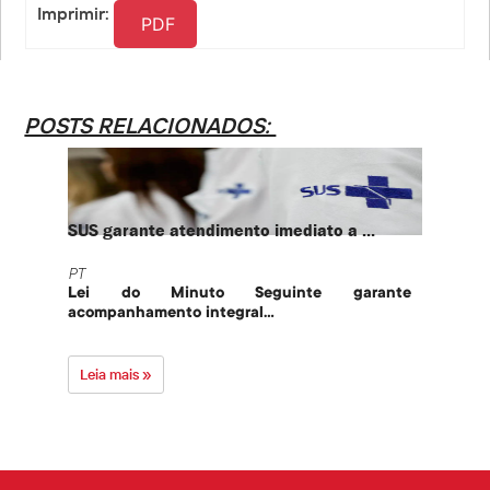
Imprimir:
PDF
POSTS RELACIONADOS:
SUS garante atendimento imediato a ...
PT te
PT
PT
Lei do Minuto Seguinte garante
Part
acompanhamento integral...
govern
Leia mais »
Leia 