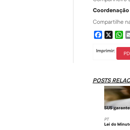
Coordenação 
Compartilhe na
Facebook
X
Wha
Imprimir:
PD
POSTS RELA
SUS garante 
PT
Lei do Minut