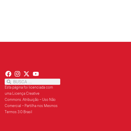
Leia mais »
Esta página foi licenciada com
uma Licença Creative
Commons.
Atribuição – Uso Não
Comercial – Partilha
nos Mesmos
Termos 3.0 Brasil