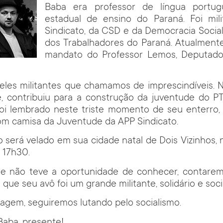
Baba era professor de língua portu
estadual de ensino do Paraná. Foi mil
Sindicato, da CSD e da Democracia Sociali
dos Trabalhadores do Paraná. Atualment
mandato do Professor Lemos, Deputado
eles militantes que chamamos de imprescindíveis. N
, contribuiu para a construção da juventude do P
 foi lembrado neste triste momento de seu enterro,
com camisa da Juventude da APP Sindicato.
será velado em sua cidade natal de Dois Vizinhos,
s 17h30.
ue não teve a oportunidade de conhecer, contaremo
ue seu avô foi um grande militante, solidário e socia
gem, seguiremos lutando pelo socialismo.
aba, presente!