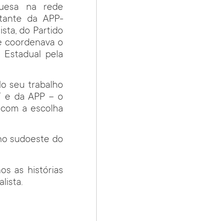
guesa na rede
itante da APP-
sta, do Partido
e coordenava o
 Estadual pela
o seu trabalho
T e da APP – o
 com a escolha
 no sudoeste do
s as histórias
lista.