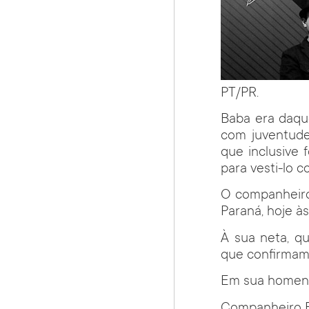
PT/PR.
Baba era daqu
com juventude
que inclusive
para vesti-lo 
O companheiro 
Paraná, hoje à
À sua neta, q
que confirmam q
Em sua homena
Companheiro B