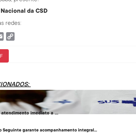
Nacional da CSD
s redes:
tsApp
Email
Copy
Link
F
CIONADOS:
atendimento imediato a ...
o Seguinte garante acompanhamento integral...