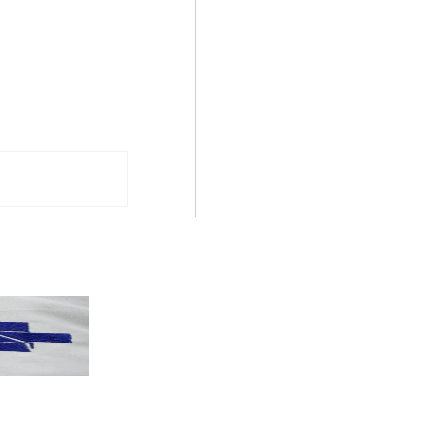
PT terá candidatos a governo estadu...
PT
Partido oficializa 12 candidaturas a governador e..