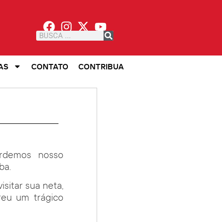
AS
CONTATO
CONTRIBUA
erdemos nosso
ba.
isitar sua neta,
reu um trágico