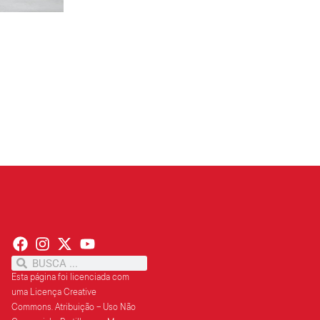
PT terá candidatos a governo estadu...
PT
Partido oficializa 12 candidaturas a governador e..
Leia mais »
Esta página foi licenciada com
uma Licença Creative
Commons.
Atribuição – Uso Não