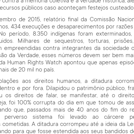
e contra a memória coletiva e a verdade histórica, al
recursos públicos caso aconteçam festejos custeados
mbro de 2015, relatório final da Comissão Nacio
enos, 434 execuções e desaparecimentos por razões p
No período, 8.350 indígenas foram exterminados, 6
idos. Milhares de sequestros, torturas, prisões
am empreendidas contra integrantes da sociedade ci
são da Verdade, esses números devem ser bem mai
da Human Rights Watch apontou que apenas episód
is de 20 mil no país.
olações aos direitos humanos, a ditadura corr
 dentro e por fora. Dilapidou o patrimônio público, f
ou os direitos de falar, se manifestar, até o direi
eja, foi 100% corrupta do dia em que tomou de assa
rando que, passados mais de 40 anos do fim do 
o perverso sistema foi levado ao cárcere pe
s cometidas. A ditadura corrompeu até a ideia da Lei 
dando para que fosse estendida aos seus bandidos d