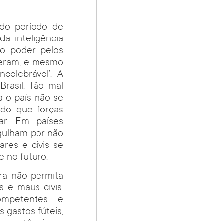
 do período de
da inteligência
do poder pelos
eceram, e mesmo
celebrável’. A
Brasil. Tão mal
a o país não se
ido que forças
ar. Em países
gulham por não
ares e civis se
e no futuro.
ra não permita
 e maus civis.
ompetentes e
 gastos fúteis,