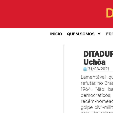
INÍCIO
QUEM SOMOS
EDI
DITADUR
Uchôa
31/03/2021
Lamentável qu
refutar, no Br
1964. Não ba
democráticos,
recém-nomeado
golpe civil-m