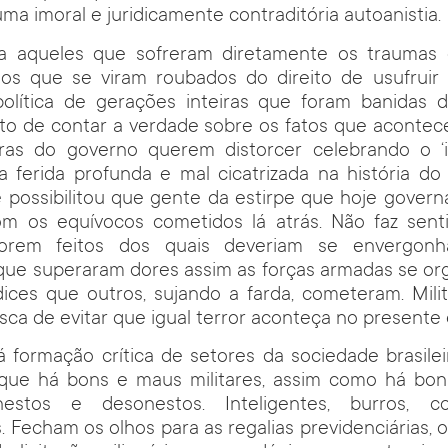
ma imoral e juridicamente contraditória autoanistia.
a aqueles que sofreram diretamente os traumas
 os que se viram roubados do direito de usufruir 
 política de gerações inteiras que foram banidas 
eito de contar a verdade sobre os fatos que acont
oras do governo querem distorcer celebrando o ‘in
 ferida profunda e mal cicatrizada na história do 
e possibilitou que gente da estirpe que hoje govern
 os equívocos cometidos lá atrás. Não faz sent
rem feitos dos quais deveriam se envergonh
que superaram dores assim as forças armadas se or
ices que outros, sujando a farda, cometeram. Milit
ca de evitar que igual terror aconteça no presente 
 formação crítica de setores da sociedade brasilei
ue há bons e maus militares, assim como há bons
stos e desonestos. Inteligentes, burros, c
 Fecham os olhos para as regalias previdenciárias, os