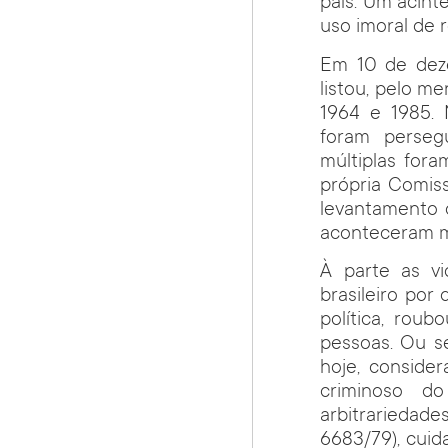
país. Um acint
uso imoral de 
Em 10 de deze
listou, pelo m
1964 e 1985. 
foram persegu
múltiplas for
própria Comis
levantamento 
aconteceram ma
À parte as vi
brasileiro por
política, roub
pessoas. Ou s
hoje, conside
criminoso d
arbitrariedade
6683/79), cui