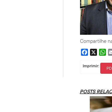
Compartilhe na
Facebook
X
Wha
Imprimir:
PD
POSTS RELA