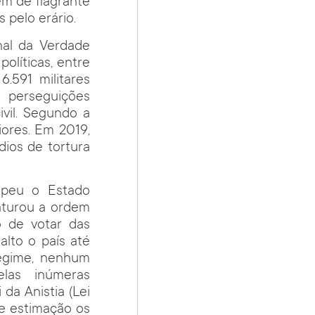
ém de flagrante
 pelo erário.
nal da Verdade
olíticas, entre
.591 militares
, perseguições
vil. Segundo a
ores. Em 2019,
ios de tortura
ompeu o Estado
raturou a ordem
to de votar das
lto o país até
regime, nenhum
las inúmeras
da Anistia (Lei
e estimação os