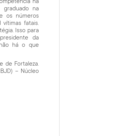
ncompetência na
al graduado na
ue os números
vítimas fatais.
tégia. Isso para
 presidente da
e não há o que
e de Fortaleza.
ABJD) – Núcleo