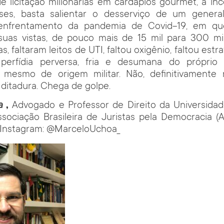
e licitação milionárias em cardápios gourmet, a i
ses, basta salientar o desserviço de um gener
 enfrentamento da pandemia de Covid-19, em q
suas vistas, de pouco mais de 15 mil para 300 mil 
s, faltaram leitos de UTI, faltou oxigênio, faltou estra
perfídia perversa, fria e desumana do próprio
e mesmo de origem militar. Não, definitivament
ditadura. Chega de golpe.
a
,
Advogado e Professor de Direito da Universidad
ociação Brasileira de Juristas pela Democracia (
r/Instagram: @MarceloUchoa_