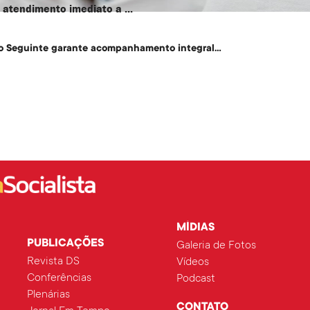
atendimento imediato a ...
o Seguinte garante acompanhamento integral...
MÍDIAS
PUBLICAÇÕES
Galeria de Fotos
Revista DS
Vídeos
Conferências
Podcast
Plenárias
CONTATO