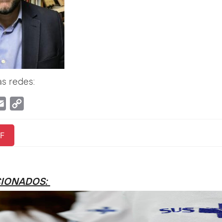
s redes:
tsApp
Email
Copy
Link
F
CIONADOS: