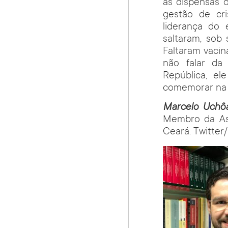
as dispensas d
gestão de cri
liderança do
saltaram, sob 
Faltaram vacina
não falar da 
República, el
comemorar na 
Marcelo Uchô
Membro da Ass
Ceará. Twitte