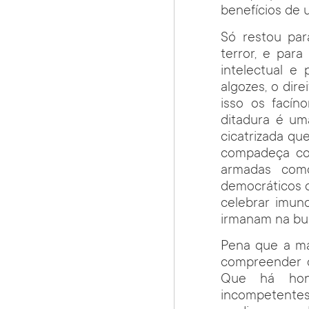
benefícios de u
Só restou par
terror, e para
intelectual e
algozes, o dir
isso os facín
ditadura é uma
cicatrizada qu
compadeça com
armadas como
democráticos 
celebrar imund
irmanam na bus
Pena que a má
compreender q
Que há hone
incompetentes.