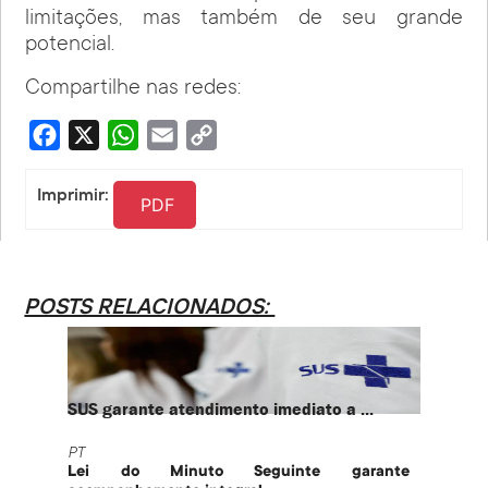
limitações, mas também de seu grande
potencial.
Compartilhe nas redes:
Facebook
X
WhatsApp
Email
Copy
Link
Imprimir:
PDF
POSTS RELACIONADOS:
SUS garante atendimento imediato a ...
PT te
PT
PT
Lei do Minuto Seguinte garante
Part