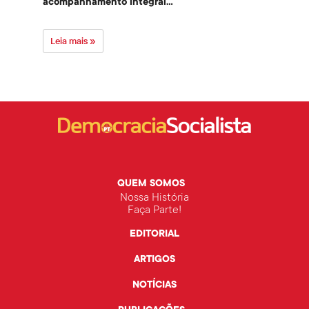
acompanhamento integral...
govern
Leia mais »
Leia 
QUEM SOMOS
Nossa História
Faça Parte!
EDITORIAL
ARTIGOS
NOTÍCIAS