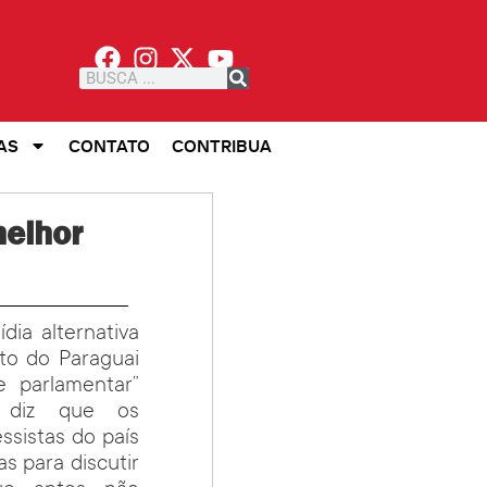
AS
CONTATO
CONTRIBUA
elhor
dia alternativa
sto do Paraguai
e parlamentar”
 diz que os
ssistas do país
s para discutir