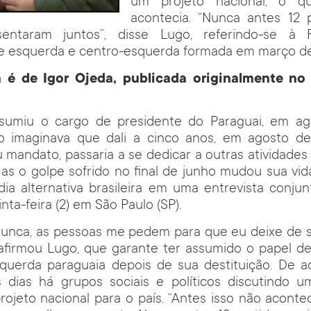
um projeto nacional, o q
acontecia. “Nunca antes 12 p
entaram juntos”, disse Lugo, referindo-se à 
e esquerda e centro-esquerda formada em março de
 é de Igor Ojeda, publicada originalmente no 
sumiu o cargo de presidente do Paraguai, em ag
 imaginava que dali a cinco anos, em agosto d
 mandato, passaria a se dedicar a outras atividades f
 Mas o golpe sofrido no final de junho mudou sua vid
dia alternativa brasileira em uma entrevista conjun
nta-feira (2) em São Paulo (SP).
nunca, as pessoas me pedem para que eu deixe de se
, afirmou Lugo, que garante ter assumido o papel de
querda paraguaia depois de sua destituição. De a
s dias há grupos sociais e políticos discutindo 
rojeto nacional para o país. “Antes isso não aconte