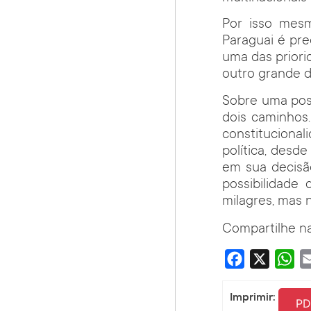
Por isso mes
Paraguai é pr
uma das priorid
outro grande d
Sobre uma poss
dois caminhos
constituciona
política, desd
em sua decisã
possibilidade
milagres, mas 
Compartilhe na
Facebook
X
Wha
Imprimir:
PD