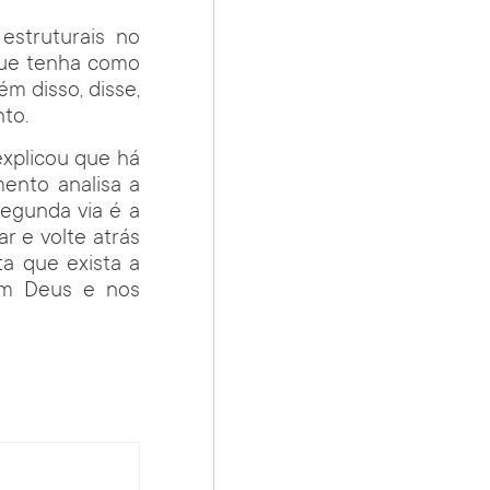
struturais no
que tenha como
ém disso, disse,
to.
explicou que há
ento analisa a
egunda via é a
r e volte atrás
a que exista a
 em Deus e nos