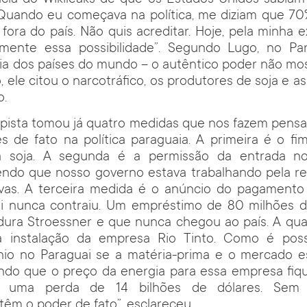
Quando eu começava na política, me diziam que 70
ora do país. Não quis acreditar. Hoje, pela minha e
lmente essa possibilidade”. Segundo Lugo, no Pa
a dos países do mundo – o autêntico poder não mos
 ele citou o narcotráfico, os produtores de soja e a
o.
pista tomou já quatro medidas que nos fazem pensa
s de fato na política paraguaia. A primeira é o fi
a soja. A segunda é a permissão da entrada no
sendo que nosso governo estava trabalhando pela r
vas. A terceira medida é o anúncio do pagamento
i nunca contraiu. Um empréstimo de 80 milhões de
adura Stroessner e que nunca chegou ao país. A qua
a instalação da empresa Rio Tinto. Como é poss
ínio no Paraguai se a matéria-prima e o mercado es
ndo que o preço da energia para essa empresa fiq
, uma perda de 14 bilhões de dólares. Sem 
 têm o poder de fato”, esclareceu.