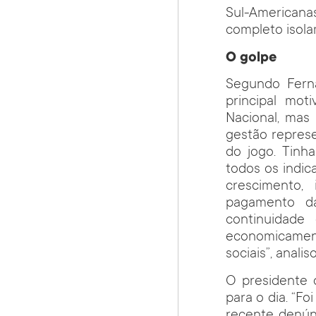
Sul-Americana
completo isola
O golpe
Segundo Ferna
principal mot
Nacional, mas
gestão represe
do jogo. Tinh
todos os indi
crescimento, 
pagamento d
continuidade
economicamen
sociais”, analis
O presidente 
para o dia. “F
recente denún