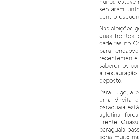
nunca esteve 
sentaram junto
centro-esquer
Nas eleições g
duas frentes:
cadeiras no Co
para encabeç
recentement
saberemos com 
à restauração
deposto.
Para Lugo, a 
uma direita q
paraguaia est
aglutinar forç
Frente Guasú 
paraguaia pas
seria muito m