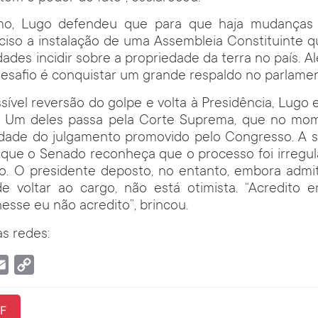
mo, Lugo defendeu que para que haja mudanças e
eciso a instalação de uma Assembleia Constituinte 
ades incidir sobre a propriedade da terra no país. Al
esafio é conquistar um grande respaldo no parlamen
ível reversão do golpe e volta à Presidência, Lugo 
. Um deles passa pela Corte Suprema, que no mom
lidade do julgamento promovido pelo Congresso. A s
e que o Senado reconheça que o processo foi irregula
o. O presidente deposto, no entanto, embora admit
 de voltar ao cargo, não está otimista. “Acredito
nesse eu não acredito”, brincou.
s redes:
tsApp
Email
Copy
Link
F