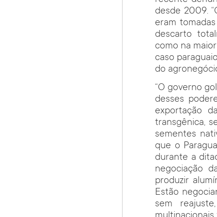
desde 2009. “
eram tomadas f
descarto tota
como na maiori
caso paraguaio,
do agronegóci
“O governo gol
desses podere
exportação d
transgênica, 
sementes nati
que o Paragua
durante a dit
negociação d
produzir alum
Estão negocia
sem reajuste
multinacionais