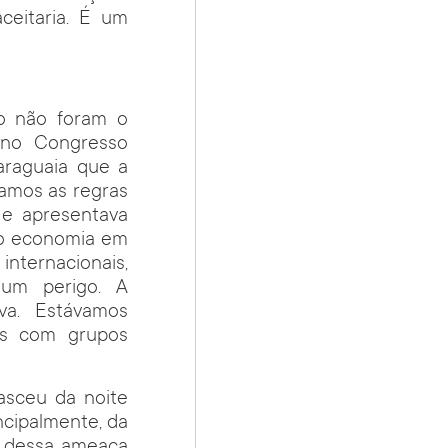
ceitaria. É um
no não foram o
o no Congresso
araguaia que a
tamos as regras
 e apresentava
mo economia em
nternacionais,
um perigo. A
va. Estávamos
es com grupos
asceu da noite
ncipalmente, da
m dessa ameaça