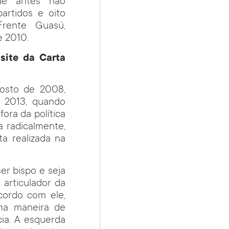
ue antes não
artidos e oito
Frente Guasú,
 2010.
site da Carta
osto de 2008,
e 2013, quando
ora da política
a radicalmente,
ta realizada na
r bispo e seja
 articulador da
cordo com ele,
uma maneira de
cia. A esquerda