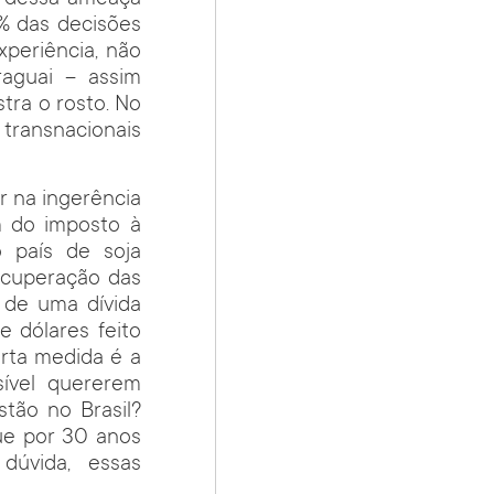
% das decisões
xperiência, não
raguai – assim
tra o rosto. No
s transnacionais
r na ingerência
m do imposto à
 país de soja
ecuperação das
 de uma dívida
 dólares feito
rta medida é a
ível quererem
tão no Brasil?
ue por 30 anos
dúvida, essas