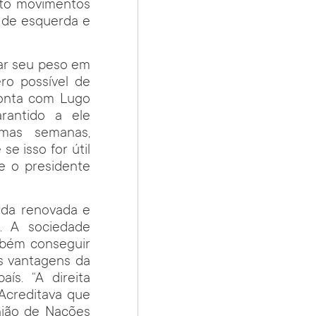
ito movimentos
o de esquerda e
gar seu peso em
ro possível de
 conta com Lugo
rantido a ele
mas semanas,
e isso for útil
e o presidente
rda renovada e
a. A sociedade
mbém conseguir
as vantagens da
ís. “A direita
Acreditava que
nião de Nações