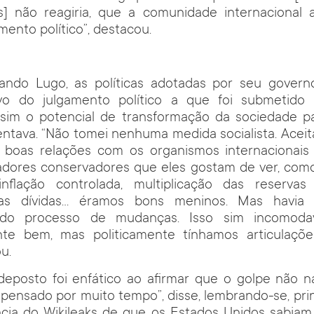
s] não reagiria, que a comunidade internacional a
mento político”, destacou.
ndo Lugo, as políticas adotadas por seu gover
ivo do julgamento político a que foi submetid
 sim o potencial de transformação da sociedade p
ntava. “Não tomei nenhuma medida socialista. Acei
a boas relações com os organismos internacionais
cadores conservadores que eles gostam de ver, co
inflação controlada, multiplicação das reservas i
as dívidas… éramos bons meninos. Mas havia 
 do processo de mudanças. Isso sim incomoda
te bem, mas politicamente tínhamos articulaçõ
ou.
deposto foi enfático ao afirmar que o golpe não n
oi pensado por muito tempo”, disse, lembrando-se, pri
cia do Wikileaks de que os Estados Unidos sabia