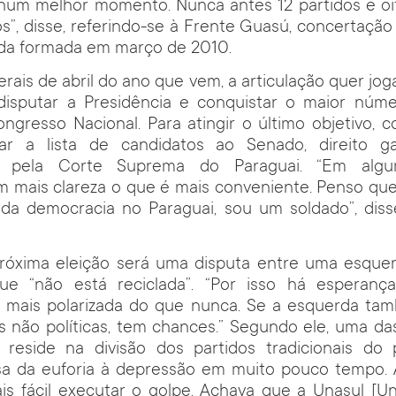
num melhor momento. Nunca antes 12 partidos e o
s”, disse, referindo-se à Frente Guasú, concertaçã
da formada em março de 2010.
erais de abril do ano que vem, a articulação quer jo
 disputar a Presidência e conquistar o maior núme
ngresso Nacional. Para atingir o último objetivo,
ar a lista de candidatos ao Senado, direito ga
e pela Corte Suprema do Paraguai. “Em algu
mais clareza o que é mais conveniente. Penso que s
 da democracia no Paraguai, sou um soldado”, diss
próxima eleição será uma disputa entre uma esque
ue “não está reciclada”. “Por isso há esperanç
á mais polarizada do que nunca. Se a esquerda ta
as não políticas, tem chances.” Segundo ele, uma d
reside na divisão dos partidos tradicionais do pa
sa da euforia à depressão em muito pouco tempo. 
ais fácil executar o golpe. Achava que a Unasul [U